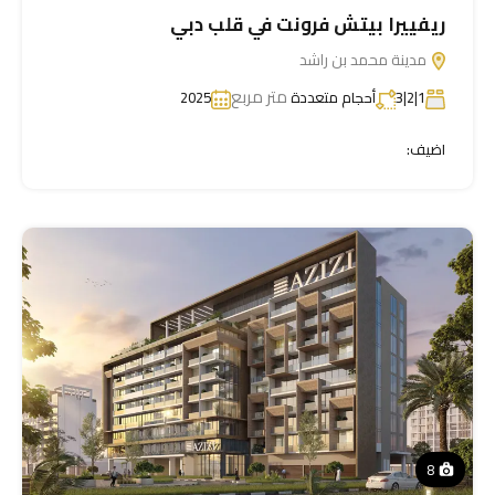
ريفييرا بيتش فرونت في قلب دبي
مدينة محمد بن راشد
متر مربع
1|2|3
أحجام متعددة
2025
اضيف:
8