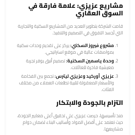
مشاريع عزيزي: علامة فارقة في
السوق العقاري
قامت الشركة بتطوير العديد من المشاريع السكنية والتجارية
التي تُجسد التفوق في التصميم والتنفيذ.
مشروع فيروز السكني:
يركز على تقديم وحدات سكنية
بمواصفات عالية في موقع استراتيجي.
وحدة ياسمين السكنية:
تصميم أنيق يوفر تجربة
معيشية فاخرة للعائلات.
عزيزي أوركيد وعزيزي ليترس:
تجمع بين الفخامة
والأسعار المعقولة لتلبية تطلعات العملاء من مختلف
الفئات.
التزام بالجودة والابتكار
منذ تأسيسها، حرصت عزيزي على تحقيق أعلى معايير الجودة،
حيث تعتمد على أفضل المواد وأساليب البناء لضمان دوام
مشاريعها.