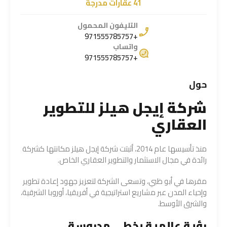
41 عقارات مدرجة
التليفون المحمول
+971555785757
واتساب
+971555785757
حول
شركة إيجل هيلز للتطوير
العقاري
منذ تأسيسها عام 2014، أثبتت شركة إيجل هيلز مكانتها كشركة
رائدة في مجال الاستثمار والتطوير العقاري الخاص.
مقرها في أبو ظبي، وتسعى الشركة لتعزيز جهود إعادة تطوير
وإحياء المدن عبر مشاريع استراتيجية في أفريقيا، أوروبا الشرقية،
والشرق الأوسط.
رؤية عالمية بخطى مدروسة