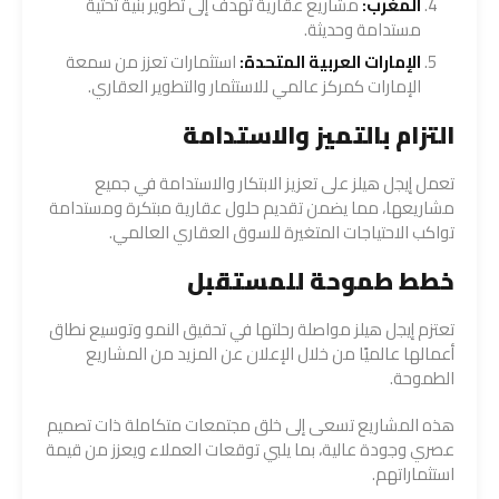
المغرب:
مشاريع عقارية تهدف إلى تطوير بنية تحتية
مستدامة وحديثة.
الإمارات العربية المتحدة:
استثمارات تعزز من سمعة
الإمارات كمركز عالمي للاستثمار والتطوير العقاري.
التزام بالتميز والاستدامة
تعمل إيجل هيلز على تعزيز الابتكار والاستدامة في جميع
مشاريعها، مما يضمن تقديم حلول عقارية مبتكرة ومستدامة
تواكب الاحتياجات المتغيرة للسوق العقاري العالمي.
خطط طموحة للمستقبل
تعتزم إيجل هيلز مواصلة رحلتها في تحقيق النمو وتوسيع نطاق
أعمالها عالميًا من خلال الإعلان عن المزيد من المشاريع
الطموحة.
هذه المشاريع تسعى إلى خلق مجتمعات متكاملة ذات تصميم
عصري وجودة عالية، بما يلبي توقعات العملاء ويعزز من قيمة
استثماراتهم.