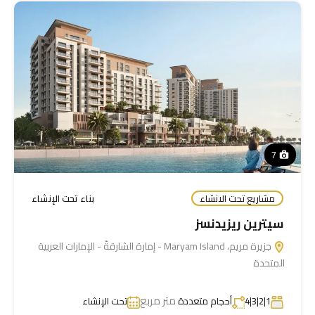
7
مشاريع تحت الانشاء
بناء تحت الإنشاء
سيترين ريزيدنسز
جزيرة مريم، Maryam Island - إمارة الشارقةّ - الإمارات العربية
المتحدة
متر مربع
1|2|3|4
أحجام متعددة
تحت الإنشاء