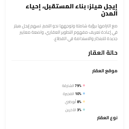
إيجل هيلز: بناء المستقبل، إحياء
المدن
مع التزامها برؤية شاملة وتوجهها نحو التميز، تسهم إيجل هيلز
في إعادة تعريف مفهوم التطوير العقاري، واضعة معايير
جديدة للابتكار والاستدامة في القطاع.
حالة العقار
موقع
العقار
79%
الشارقة
10%
الفجيرة
8%
أبوظبي
3%
الآخرين
نوع
العقار