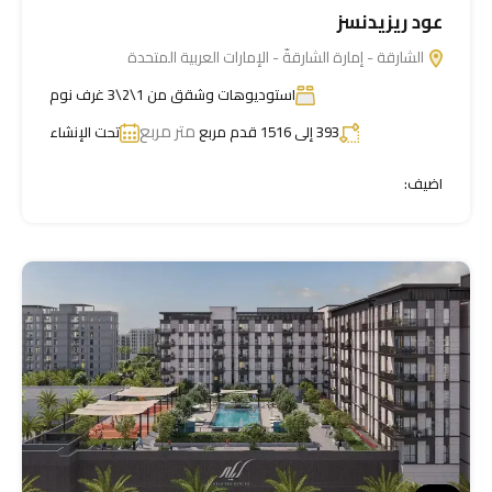
عود ريزيدنسز
الشارقة - إمارة الشارقةّ - الإمارات العربية المتحدة
استوديوهات وشقق من 1\2\3 غرف نوم
متر مربع
393 إلى 1516 قدم مربع
تحت الإنشاء
اضيف: