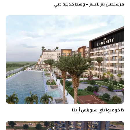
مرسيدس بنز بليسز – وسط مدينة دبي
ذا كوميونيتي سبورتس أرينا