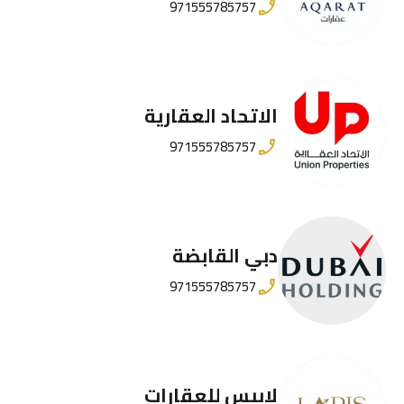
971555785757
الاتحاد العقارية
971555785757
دبي القابضة
971555785757
لابيس للعقارات