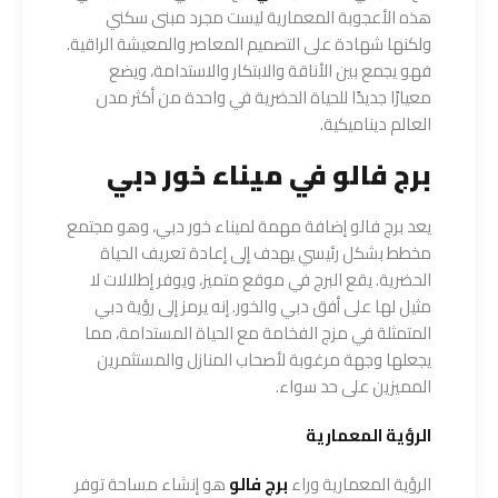
هذه الأعجوبة المعمارية ليست مجرد مبنى سكني
ولكنها شهادة على التصميم المعاصر والمعيشة الراقية.
فهو يجمع بين الأناقة والابتكار والاستدامة، ويضع
معيارًا جديدًا للحياة الحضرية في واحدة من أكثر مدن
العالم ديناميكية.
برج فالو في ميناء خور دبي
يعد برج فالو إضافة مهمة لميناء خور دبي، وهو مجتمع
مخطط بشكل رئيسي يهدف إلى إعادة تعريف الحياة
الحضرية. يقع البرج في موقع متميز، ويوفر إطلالات لا
مثيل لها على أفق دبي والخور. إنه يرمز إلى رؤية دبي
المتمثلة في مزج الفخامة مع الحياة المستدامة، مما
يجعلها وجهة مرغوبة لأصحاب المنازل والمستثمرين
المميزين على حد سواء.
الرؤية المعمارية
الرؤية المعمارية وراء
برج فالو
هو إنشاء مساحة توفر