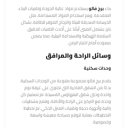
بناء
برج فالو
يستخدم مواد عالية الجودة وتقنيات البناء
المتقدمة. ويتم استخدام المواد المستدامة، مثل
الخرسانة الصديقة للبيئة والزجاج الموفر للطاقة، بشكل
بارز. يشتمل المبنى أيضًا على أحدث التقنيات لتحقيق
السلامة الهيكلية والاستدامة البيئية، مما يضمن
صموده أمام اختبار الزمن.
وسائل الراحة والمرافق
وحدات سكنية
يقدم برج فالو مجموعة متنوعة من الوحدات السكنية،
بدءًا من الشقق الفاخرة التي تحتوي على غرفة نوم
واحدة وحتى شقق البنتهاوس الفسيحة. تم تصميم كل
وحدة مع التركيز على الراحة والأناقة، وتتميز بتشطيبات
راقية وأجهزة حديثة وتقنيات المنزل الذكي. تم تخطيط
التخطيطات بعناية لتوفير مساحة معيشة واسعة
وخصوصية.