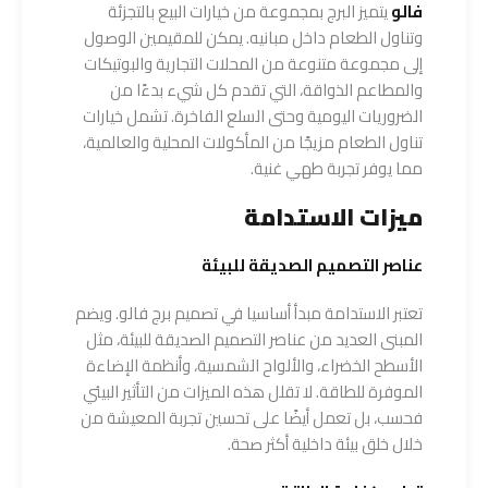
فالو
يتميز البرج بمجموعة من خيارات البيع بالتجزئة
وتناول الطعام داخل مبانيه. يمكن للمقيمين الوصول
إلى مجموعة متنوعة من المحلات التجارية والبوتيكات
والمطاعم الذواقة، التي تقدم كل شيء بدءًا من
الضروريات اليومية وحتى السلع الفاخرة. تشمل خيارات
تناول الطعام مزيجًا من المأكولات المحلية والعالمية،
مما يوفر تجربة طهي غنية.
ميزات الاستدامة
عناصر التصميم الصديقة للبيئة
تعتبر الاستدامة مبدأ أساسيا في تصميم برج فالو. ويضم
المبنى العديد من عناصر التصميم الصديقة للبيئة، مثل
الأسطح الخضراء، والألواح الشمسية، وأنظمة الإضاءة
الموفرة للطاقة. لا تقلل هذه الميزات من التأثير البيئي
فحسب، بل تعمل أيضًا على تحسين تجربة المعيشة من
خلال خلق بيئة داخلية أكثر صحة.