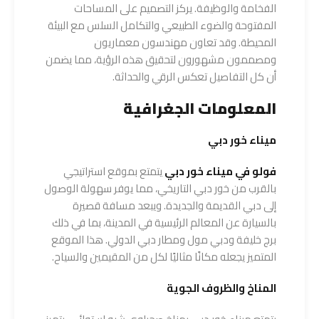
الفخامة والوظيفة. يركز التصميم على المساحات
المفتوحة والضوء الطبيعي والتكامل السلس مع البيئة
المحيطة. وقد تعاون مهندسون معماريون
ومصممون مشهورون لتحقيق هذه الرؤية، مما يضمن
أن كل التفاصيل تعكس الرقي والحداثة.
المعلومات الجغرافية
ميناء خور دبي
فولو في ميناء خور دبي
يتمتع بموقع استراتيجي
بالقرب من خور دبي التاريخي، مما يوفر سهولة الوصول
إلى دبي القديمة والجديدة. ويبعد مسافة قصيرة
بالسيارة عن المعالم الرئيسية في المدينة، بما في ذلك
برج خليفة ودبي مول ومطار دبي الدولي. هذا الموقع
المتميز يجعله مكانًا مثاليًا لكل من المقيمين والسياح.
المناخ والظروف الجوية