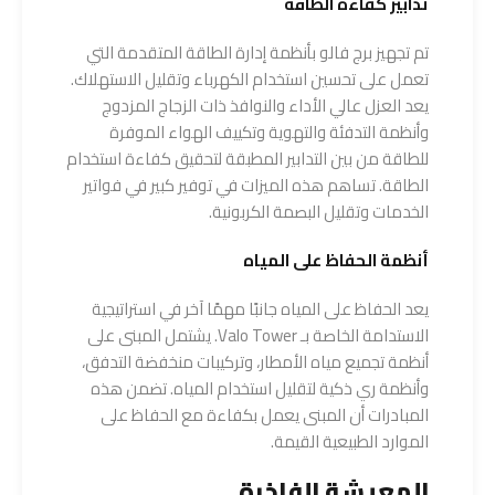
تدابير كفاءة الطاقة
تم تجهيز برج فالو بأنظمة إدارة الطاقة المتقدمة التي
تعمل على تحسين استخدام الكهرباء وتقليل الاستهلاك.
يعد العزل عالي الأداء والنوافذ ذات الزجاج المزدوج
وأنظمة التدفئة والتهوية وتكييف الهواء الموفرة
للطاقة من بين التدابير المطبقة لتحقيق كفاءة استخدام
الطاقة. تساهم هذه الميزات في توفير كبير في فواتير
الخدمات وتقليل البصمة الكربونية.
أنظمة الحفاظ على المياه
يعد الحفاظ على المياه جانبًا مهمًا آخر في استراتيجية
الاستدامة الخاصة بـ Valo Tower. يشتمل المبنى على
أنظمة تجميع مياه الأمطار، وتركيبات منخفضة التدفق،
وأنظمة ري ذكية لتقليل استخدام المياه. تضمن هذه
المبادرات أن المبنى يعمل بكفاءة مع الحفاظ على
الموارد الطبيعية القيمة.
المعيشة الفاخرة