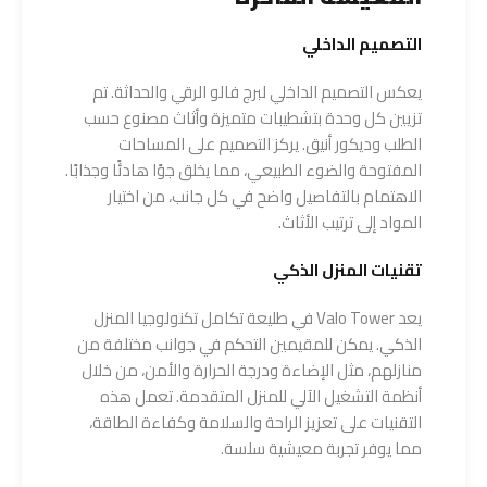
التصميم الداخلي
يعكس التصميم الداخلي لبرج فالو الرقي والحداثة. تم
تزيين كل وحدة بتشطيبات متميزة وأثاث مصنوع حسب
الطلب وديكور أنيق. يركز التصميم على المساحات
المفتوحة والضوء الطبيعي، مما يخلق جوًا هادئًا وجذابًا.
الاهتمام بالتفاصيل واضح في كل جانب، من اختيار
المواد إلى ترتيب الأثاث.
تقنيات المنزل الذكي
يعد Valo Tower في طليعة تكامل تكنولوجيا المنزل
الذكي. يمكن للمقيمين التحكم في جوانب مختلفة من
منازلهم، مثل الإضاءة ودرجة الحرارة والأمن، من خلال
أنظمة التشغيل الآلي للمنزل المتقدمة. تعمل هذه
التقنيات على تعزيز الراحة والسلامة وكفاءة الطاقة،
مما يوفر تجربة معيشية سلسة.