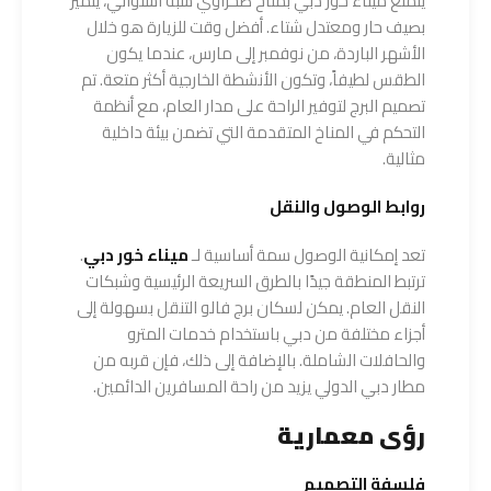
يتمتع ميناء خور دبي بمناخ صحراوي شبه استوائي، يتميز
بصيف حار ومعتدل شتاء. أفضل وقت للزيارة هو خلال
الأشهر الباردة، من نوفمبر إلى مارس، عندما يكون
الطقس لطيفاً، وتكون الأنشطة الخارجية أكثر متعة. تم
تصميم البرج لتوفير الراحة على مدار العام، مع أنظمة
التحكم في المناخ المتقدمة التي تضمن بيئة داخلية
مثالية.
روابط الوصول والنقل
تعد إمكانية الوصول سمة أساسية لـ
ميناء خور دبي
.
ترتبط المنطقة جيدًا بالطرق السريعة الرئيسية وشبكات
النقل العام. يمكن لسكان برج فالو التنقل بسهولة إلى
أجزاء مختلفة من دبي باستخدام خدمات المترو
والحافلات الشاملة. بالإضافة إلى ذلك، فإن قربه من
مطار دبي الدولي يزيد من راحة المسافرين الدائمين.
رؤى معمارية
فلسفة التصميم