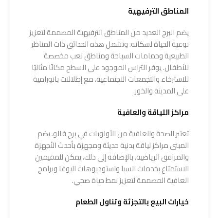
المناطق الترفيهية
يضم البرج العديد من المناطق الترفيهية المصممة لتعزيز
نوعية الحياة لسكانه. وتشمل هذه الحدائق ذات المناظر
الطبيعية وحمامات السباحة ومناطق لعب مخصصة
للأطفال. يوفر التراس الموجود على السطح مكانًا مثاليًا
للاسترخاء والتجمعات الاجتماعية، مع إطلالات بانورامية
على المدينة والخور.
مراكز اللياقة والعافية
تعتبر الصحة والعافية من الأولويات في برج فالو. يضم
المبنى مراكز لياقة بدنية حديثة ومجهزة بأحدث الأجهزة
والمرافق الرياضية. بالإضافة إلى ذلك، يمكن للمقيمين
الاستمتاع بخدمات السبا واستوديوهات اليوغا وبرامج
العافية المصممة لتعزيز نمط حياة صحي.
خيارات البيع بالتجزئة وتناول الطعام