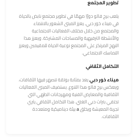
تطوير المجتمع
يلعب برج فالو دورًا مهمًا في تطوير مجتمع نابض بالحياة
في ميناء خور دبي. يعزز المبنى الشعور بالانتماء
والمجتمع من خلال مختلف الفعاليات الاجتماعية
والأنشطة الترفيهية والمساحات المشتركة. ويعزز هذا
النهج المرتكز على المجتمع نوعية الحياة للمقيمين ويعزز
التماسك الاجتماعي.
التكامل الثقافي
ميناء خور دبي
يعد بمثابة بوتقة تنصهر فيها الثقافات،
ويعكس برج فالو هذا التنوع. يستضيف المبنى الفعاليات
الثقافية والمعارض الفنية ومهرجانات الطهي التي
تحتفي بتراث دبي الغني. هذا التكامل الثقافي يثري
تجربة المعيشة ويخلق
a
بيئة ديناميكية ومتعددة
الثقافات.