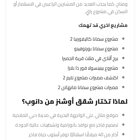
ومتاح، كما يجذب العديد من المشترين الراغبين في الاستثمار أو
السكن في مشروع راقٍ.
مشاريع اخري قد تهمك
مشروع سمانا كاليفورنيا 2
مشروع سمانا بورتوفينو
برج ألتاي في مثلث قرية الجميرا
مشروع بينينسولا فور ذا بلازا
اكتشف مميزات مشروع تايم 2
مميزات مشروع سمانا مانهاتن 2
لماذا تختار شقق أوشنز من دانوب؟
موقع مثالي على الواجهة البحرية في مدينة دبي الملاحية
تصميم فاخر مع نوافذ بانورامية وتشطيبات عالية الجودة
أكثر من 40 مرفقًا استثنائيًا توفر أسلوب حياة فاخر