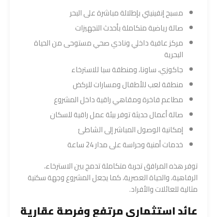
مسبح إنفينيتي بإطلالة مباشرة على البحر
صالة رياضية متكاملة بأحدث التجهيزات
مركز عافية داخلي ونادي صحي مستوحى من الحياة
البحرية
جاكوزي، ساونا، ومنطقة سبا للاسترخاء
منطقة لعب للأطفال ومسارات للركض
مطاعم فاخرة ومقاهي راقية داخل المشروع
صالة أعمال حديثة توفر بيئة عمل راقية للسكان
إمكانية الوصول المباشر إلى الشاطئ
خدمات أمنية وحراسة على مدار 24 ساعة
توفر هذه المرافق تجربة متكاملة تدمج بين الاسترخاء،
الرفاهية، والحياة العصرية، كما يجعل المشروع وجهة سكنية
مثالية للعائلات والأفراد.
عائد استثماري مرتفع وفرصة عقارية