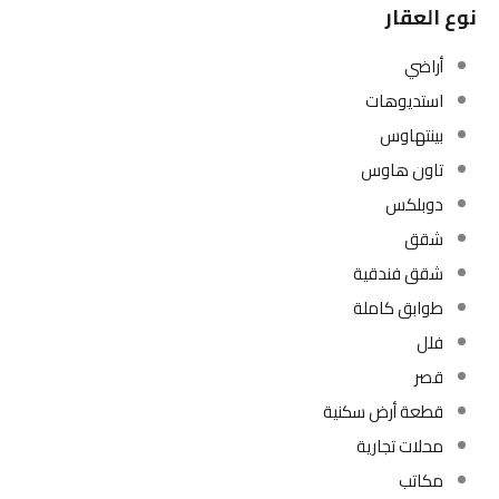
نوع العقار
أراضي
استديوهات
بينتهاوس
تاون هاوس
دوبلكس
شقق
شقق فندقية
طوابق كاملة
فلل
قصر
قطعة أرض سكنية
محلات تجارية
مكاتب