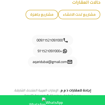
حالات العقارات
مشاريع تحت الانشاء
مشاريع جاهزة
00971521097000
+971521097000
aqaridubai@gmail.com
إجادة للعقارات ذ م م
، الإمارات العربية المتحدة، الشارقة.
جميع الحقوق محفوظة © AqariDubai.com
WhatsApp