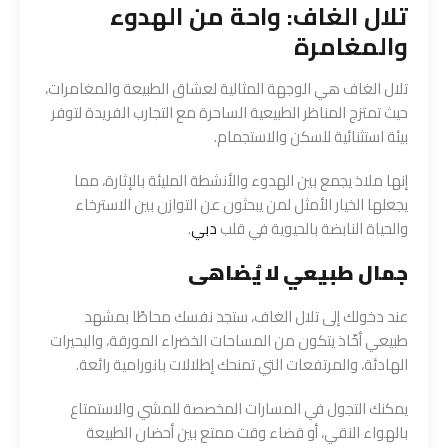
تلال الغاف: واحة من الهدوء
والمغامرة
تلال الغاف هي الوجهة المثالية لعشاق الطبيعة والمغامرات،
حيث تمتزج المناظر الطبيعية الساحرة مع التجارب الفريدة لتوفر
بيئة استثنائية للسكن والاستجمام.
إنها ملاذ يجمع بين الهدوء والأنشطة المليئة بالإثارة، مما
يجعلها الخيار الأمثل لمن يبحثون عن التوازن بين الاسترخاء
والحياة النابضة بالحيوية في قلب
دبي
.
جمال طبيعي لا يُضاهى
عند دخولك إلى تلال الغاف، ستجد نفسك محاطًا بمشهد
طبيعي أخّاذ يتكون من المساحات الخضراء المورقة، والبحيرات
الهادئة، والمرتفعات التي تمنحك إطلالات بانورامية رائعة.
يمكنك التجول في المسارات المخصصة للمشي والاستمتاع
بالهواء النقي، أو قضاء وقت ممتع بين أحضان الطبيعة