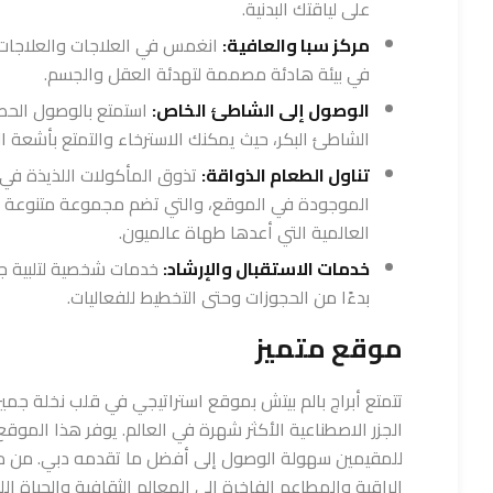
على لياقتك البدنية.
مركز سبا والعافية:
انغمس في العلاجات والعلاجات 
في بيئة هادئة مصممة لتهدئة العقل والجسم.
الوصول إلى الشاطئ الخاص:
استمتع بالوصول الحصر
الشاطئ البكر، حيث يمكنك الاسترخاء والتمتع بأشعة 
تناول الطعام الذواقة:
تذوق المأكولات اللذيذة في
الموجودة في الموقع، والتي تضم مجموعة متنوعة م
العالمية التي أعدها طهاة عالميون.
خدمات الاستقبال والإرشاد:
خدمات شخصية لتلبية جم
بدءًا من الحجوزات وحتى التخطيط للفعاليات.
موقع متميز
تتمتع أبراج بالم بيتش بموقع استراتيجي في قلب نخلة جم
الجزر الاصطناعية الأكثر شهرة في العالم. يوفر هذا الموقع 
للمقيمين سهولة الوصول إلى أفضل ما تقدمه دبي. من م
الراقية والمطاعم الفاخرة إلى المعالم الثقافية والحياة اللي