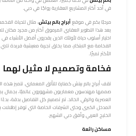
في أحد أكثر المشاريع العقارية رواجًا في دبي.
مرحبًا بكم في موقع
أبراج بالم بيتش
، مثال للحياة الفخمة
يعد هذا التطوير العقاري المرموق أكثر من مجرد مكان للع
اختيار أسلوب حياة لأولئك الذين يقدرون أفضل الأشياء في ال
الفخامة مع الابتكار، مما يخلق تجربة معيشية فريدة تلبي 
الأكثر تميزًا.
فخامة وتصميم لا مثيل لهما
تقف أبراج بالم بيتش كمنارة للتألق المعماري. تتميز هذه الأ
صممها مهندسون معماريون مشهورون عالميًا، بجمال يجمع
العصرية والرقي الخالد. تم تصميم كل التفاصيل بدقة، بدءً
المدخل الكبرى وحتى الشرفات الخاصة التي توفر إطلالات با
الخليج العربي وأفق دبي الشهير.
مساكن رائعة