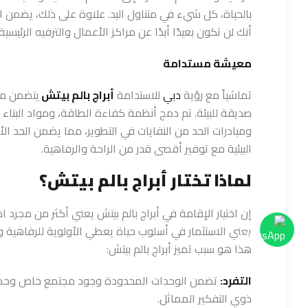
بالحياة، كل شيء في متناول اليد. علاوة على ذلك، يضمن ال
أنك لن تكون بعيدًا أبدًا عن مراكز الأعمال والترفيه الرئيسية
معيشة مستدامة
تماشياً مع رؤية
دبي
للاستدامة
أبراج بالم بيتش
يتضمن مم
صديقة للبيئة. تم دمج أنظمة كفاءة الطاقة، ومواد البناء 
ومبادرات الحد من النفايات في التطوير، مما يضمن الحد ال
البيئية مع توفير أقصى قدر من الراحة والرفاهية.
لماذا تختار أبراج بالم بيتش؟
إن اختيار الإقامة في أبراج بالم بيتش يعني أكثر من مجرد ام
يعني الاستثمار في أسلوب حياة يعطي الأولوية للرفاهية وال
هذا هو سبب تميز أبراج بالم بيتش:
التفرد:
تضمن الوحدات المحدودة وجود مجتمع خاص وحميم
ذوي التفكير المماثل.