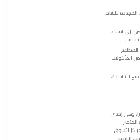
المجددة للنشاط
ي إلى امتداد
الشمس.
 المطاعم
ن المأكولات
يع احتياجاتك،
يرا، وهي إحدى
المتميز
راكز التسوق
لية النابضة