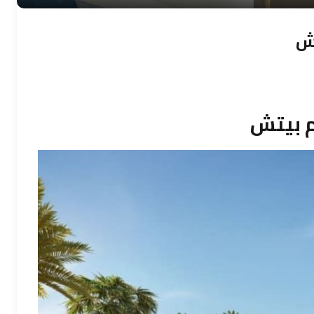
تش
لم بيتش