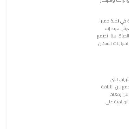
 في نخلة جميرا.
يش فيه؛ إنه
حياة. هنا، تجتمع
احتياجات السكان
براج، التي
 بين الأناقة
ا من ردهات
نورامية على