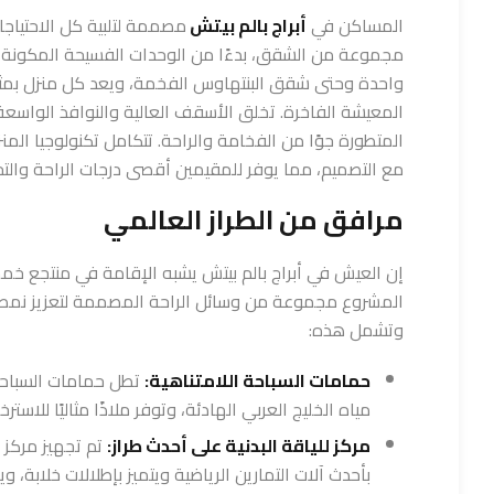
المساكن في
أبراج بالم بيتش
مصممة لتلبية كل الاحتياجا
مجموعة من الشقق، بدءًا من الوحدات الفسيحة المكونة 
واحدة وحتى شقق البنتهاوس الفخمة، ويعد كل منزل بمث
المعيشة الفاخرة. تخلق الأسقف العالية والنوافذ الواسعة
المتطورة جوًا من الفخامة والراحة. تتكامل تكنولوجيا الم
مع التصميم، مما يوفر للمقيمين أقصى درجات الراحة والتح
مرافق من الطراز العالمي
إن العيش في أبراج بالم بيتش يشبه الإقامة في منتجع خ
المشروع مجموعة من وسائل الراحة المصممة لتعزيز نمط 
وتشمل هذه:
حمامات السباحة اللامتناهية:
تطل حمامات السباحة 
مياه الخليج العربي الهادئة، وتوفر ملاذًا مثاليًا للاسترخ
مركز للياقة البدنية على أحدث طراز:
تم تجهيز مركز ال
بأحدث آلات التمارين الرياضية ويتميز بإطلالات خلابة، 