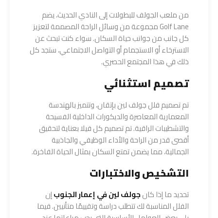
من ملعب الجولف للبطولات إلى النادي الحديث، يضم
Golf Lane مجموعة من وسائل الراحة المصممة لتعزيز
كل جانب من جوانب حياة السكان. سواء كنت تبحث عن
الاسترخاء أو الاستجمام أو التواصل الاجتماعي، ستجد كل
ذلك في هذا المجتمع الحصري.
تصميم استثنائي
تم تصميم فلل جولف لين بإتقان، وتتميز بالهندسة
المعمارية المعاصرة والديكورات الداخلية الفسيحة
والتشطيبات الراقية. تم تصميم كل فيلا بعناية لتحقيق
أقصى قدر من الراحة والأداء الوظيفي والجاذبية
الجمالية، مما يضمن تمتع السكان بمثال الحياة الفاخرة.
التشخيص والاختبارات
تحديد ما إذا كان
جولف لين في إعمار الجنوب
إن
الفلل المناسبة لك تتطلب دراسة وتقييمًا متأنيين. فيما
يلي بعض العوامل الأساسية التي يجب مراعاتها عند