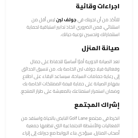
اجراءات وقائية
للتأكد من أن تجربتك في
جولف لين
ليس أقل من
استثنائي، فمن الضروري اتخاذ تدابير استباقية لحماية
استثماراتك وتحسين نوعية حياتك.
صيانة المنزل
تعد الصيانة الدورية أمرًا أساسيًا للحفاظ على جمال
وفعالية فيلا جولف لين الخاصة بك. من تنسيق الحدائق
إلى رعاية حمامات السباحة، سيساعد البقاء على اطلاع
بمهام الصيانة على حماية قيمة الممتلكات الخاصة بك
وضمان استمرار استمتاعك بالمعيشة على طراز المنتجع.
إشراك المجتمع
انخرط في مجتمع Golf Lane النابض بالحياة واستفد من
الفعاليات والأنشطة الاجتماعية التي تنظمها جمعية
أصحاب المنازل. سيؤدي بناء الروابط مع جيرانك إلى إثراء