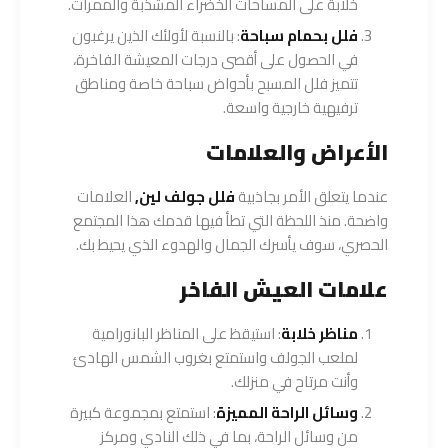
خلابة على المساحات الخضراء المشذبة والممرات.
فلل بحمام سباحة
: بالنسبة لأولئك الذين يرغبون
في الحصول على أقصى درجات المعيشة الفاخرة،
تتميز فلل المسبح بأحواض سباحة خاصة ومناطق
ترفيهية خارجية واسعة.
الأعراض والعلامات
عندما يتعلق الأمر بجاذبية
فلل جولف لين
,
العلامات
واضحة. منذ اللحظة التي تطأ فيها قدمك هذا المجتمع
الحصري، سوف يأسرك الجمال والهدوء الذي يحيط بك.
علامات العيش الفاخر
مناظر خلابة
: استيقظ على المناظر البانورامية
لملعب الجولف واستمتع بغروب الشمس الهادئ
وأنت مرتاح في منزلك.
وسائل الراحة المميزة
: استمتع بمجموعة كبيرة
من وسائل الراحة، بما في ذلك النادي ومركز