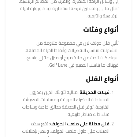
إلى وسائل الراحة المتميزة، والقرب من المعالم الرئيسية،
تمثل فلل جولف لين فرصة استثمارية جيدة وبوابة لحياة
الرفاهية والترفيه.
أنواع وفئات
تأتي فلل جولف لين في مجموعة متنوعة من
التشكيلات لتناسب التفضيلات وأنماط الحياة المختلفة.
سواء كنت تبحث عن ملاذ مريح أو منزل عائلي واسع،
فهناك ما يناسب الجميع في Golf Lane.
أنواع الفلل
فيلات الحديقة
: مثالية لأولئك الذين يقدرون
المساحات الخضراء المورقة ومساحات المعيشة
الخارجية، توفر فلل الحديقة حدائق خاصة وساحات
فناء ذات مناظر طبيعية.
فلل مطلة على ملعب الجولف
: تقع هذه
الفيلات على طول ملعب الجولف، وتتميز بإطلالات