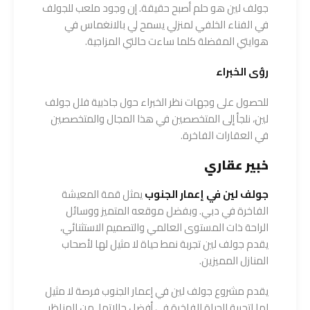
جولف لين هو حلم أصبح حقيقة. إن وجود ملعب للجولف
في الفناء الخلفي لمنزلي يسمح لي بالانغماس في
هوايتي المفضلة كلما ساءت حالتي المزاجية.
رؤى الخبراء
للحصول على وجهات نظر الخبراء حول جاذبية فلل جولف
لين، نلجأ إلى المتخصصين في هذا المجال والمتخصصين
في العقارات الفاخرة.
خبير عقاري
جولف لين في إعمار الجنوب
يمثل قمة المعيشة
الفاخرة في دبي. وبفضل موقعه المتميز ووسائل
الراحة ذات المستوى العالمي والتصميم الاستثنائي،
يقدم جولف لين تجربة نمط حياة لا مثيل لها لأصحاب
المنازل المميزين.
يقدم مشروع جولف لين في إعمار الجنوب فرصة لا مثيل
لها لتجربة الحياة الفاخرة في أفضل حالاتها. من المناظر