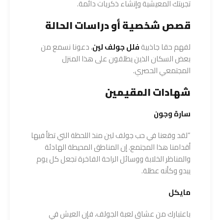
تجربتك المعيشية وإنشاء ذكريات دائمة.
قصص شخصية أو دراسات الحالة
لفهم حقا جاذبية
فلل جولف لين
، دعونا نسمع من
بعض السكان الذين يطلقون على هذا المنزل
المجتمعي الحصري.
شهادات المقيمين
سارة وجون
“لقد وقعنا في حب جولف لين منذ اللحظة التي تطأ فيها
أقدامنا هذا المجتمع. إن المناطق المحيطة الهادئة
والمناظر الخلابة ووسائل الراحة الفاخرة تجعل كل يوم
يبدو وكأنه عطلة.
مايكل
باعتبارك من عشاق لعبة الجولف، فإن العيش في