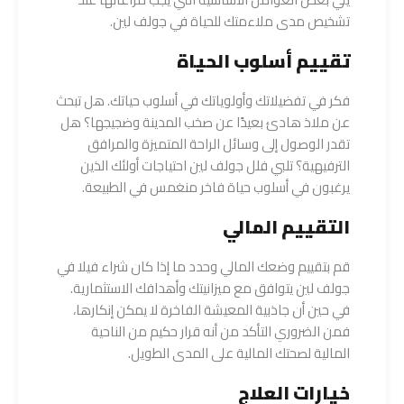
تشخيص مدى ملاءمتك للحياة في جولف لين.
تقييم أسلوب الحياة
فكر في تفضيلاتك وأولوياتك في أسلوب حياتك. هل تبحث
عن ملاذ هادئ بعيدًا عن صخب المدينة وضجيجها؟ هل
تقدر الوصول إلى وسائل الراحة المتميزة والمرافق
الترفيهية؟ تلبي فلل جولف لين احتياجات أولئك الذين
يرغبون في أسلوب حياة فاخر منغمس في الطبيعة.
التقييم المالي
قم بتقييم وضعك المالي وحدد ما إذا كان شراء فيلا في
جولف لين يتوافق مع ميزانيتك وأهدافك الاستثمارية.
في حين أن جاذبية المعيشة الفاخرة لا يمكن إنكارها،
فمن الضروري التأكد من أنه قرار حكيم من الناحية
المالية لصحتك المالية على المدى الطويل.
خيارات العلاج