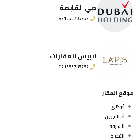
دبي القابضة
971555785757
لابيس للعقارات
971555785757
موقع العقار
أبوظبي
أم القيوين
الشارقة
الفجيرة