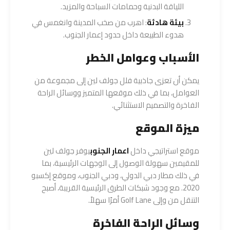
اللياقة البدنية وحمامات السباحة والمزيد.
بيئة هادئة
: اهرب من صخب المدينة وانغمس في
هدوء الطبيعة داخل حدود إعمار الجنوب.
الأسباب وعوامل الخطر
يمكن أن تعزى جاذبية فلل جولف لين إلى مجموعة من
العوامل، بما في ذلك موقعها المتميز ووسائل الراحة
الفاخرة والتصميم الاستثنائي.
ميزة الموقع
موقع استراتيجي داخل
اعمار الجنوب
يوفر جولف لين
للمقيمين سهولة الوصول إلى الوجهات الرئيسية، بما
في ذلك مطار دبي الدولي، ودبي الجنوب، وموقع إكسبو
2020. مع وجود شبكات الطرق الرئيسية القريبة، أصبح
التنقل من وإلى Golf Lane أمرًا سهلاً.
وسائل الراحة الفاخرة