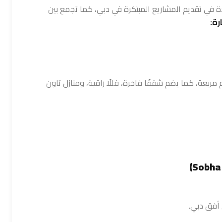
ئدة في تقديم المشاريع المبتكرة في دبي، كما تجمع بين
رة:
متد على مساحة 8 ملايين قدم مربعة، كما يضم شققًا فاخرة، فللًا راقية، ومنازل تاون
ى أفق دبي.