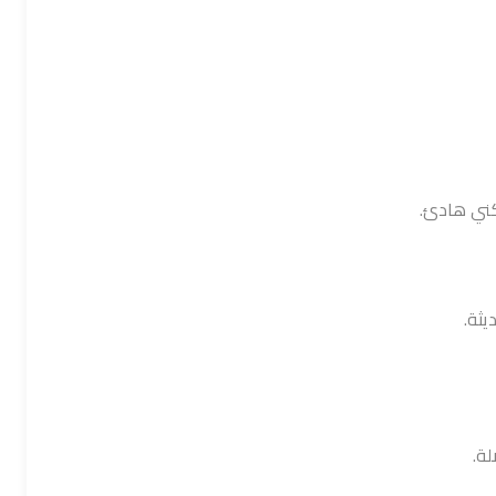
كني هادئ.
يثة.
ة.