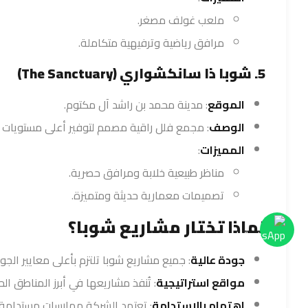
ملعب غولف مصغر.
مرافق رياضية وترفيهية متكاملة.
5. شوبا ذا سانكشواري (The Sanctuary)
الموقع
: مدينة محمد بن راشد آل مكتوم.
الوصف
: مجمع فلل راقية مصمم لتوفير أعلى مستويات 
المميزات
:
مناظر طبيعية خلابة ومرافق حصرية.
تصميمات معمارية حديثة ومتميزة.
لماذا تختار مشاريع شوبا؟
جودة عالية
: جميع مشاريع شوبا تلتزم بأعلى معايير الجود
مواقع استراتيجية
: تُنفذ مشاريعها في أبرز المناطق الح
اهتمام بالاستدامة
: تعتمد الشركة ممارسات مستدامة 