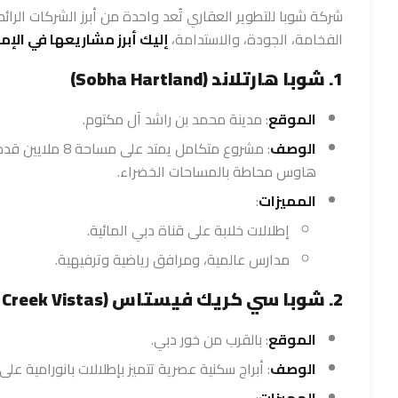
شركة شوبا للتطوير العقاري تُعد واحدة من أبرز الشركات الرا
الفخامة، الجودة، والاستدامة،
إليك أبرز مشاريعها في الإما
1. شوبا هارتلاند (Sobha Hartland)
الموقع
: مدينة محمد بن راشد آل مكتوم.
الوصف
: مشروع متكامل ي
هاوس محاطة بالمساحات الخضراء.
المميزات
:
إطلالات خلابة على قناة دبي المائية.
مدارس عالمية، ومرافق رياضية وترفيهية.
2. شوبا سي كريك فيستاس (Sobha Creek Vistas)
الموقع
: بالقرب من خور دبي.
الوصف
: أبراج سكنية عصرية تتميز بإطلالات بانورامية عل