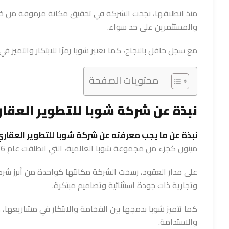
منذ انطلاقها، نجحت الشركة في تحقيق مكانة مرموقة من خل
والمستثمرين على حد سواء.
مع سجل حافل بالنجاح، كما تعتبر شوبا رمزًا للابتكار والتميز 
محتويات الصفحة
نبذة عن شركة شوبا للتطوير العقا
نبذة عن
ما يجب معرفته عن شركة شوبا للتطوير العقار
مينون كجزء من مجموعة شوبا العالمية، التي انطلقت عام 1976.
على مدار العقود، رسخت الشركة مكانتها كواحدة من أبرز شركا
وتجارية ذات جودة استثنائية وتصاميم مبتكرة.
كما تتميز شوبا بدمجها بين الفخامة والابتكار في مشاريعها، مع
والاستدامة.