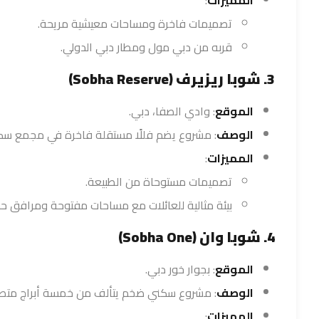
المميزات
:
تصميمات فاخرة ومساحات معيشية مريحة.
قربه من دبي مول ومطار دبي الدولي.
3. شوبا ريزيرف (Sobha Reserve)
الموقع
: وادي الصفا، دبي.
الوصف
: مشروع يضم فللًا مستقلة فاخرة في مجمع س
المميزات
:
تصميمات مستوحاة من الطبيعة.
بيئة مثالية للعائلات مع مساحات مفتوحة ومرافق حد
4. شوبا وان (Sobha One)
الموقع
: بجوار خور دبي.
الوصف
: مشروع سكني ضخم يتألف من خمسة أبراج متصل
المميزات
: