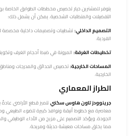
يتوفر للمشترين خيار تخصيص مخططات الطوابق الخاصة بهم 
التفضيلات والمتطلبات الشخصية. يمكن أن يشمل ذلك:
التصميم الداخلي:
تشطيبات وتصميمات داخلية مخصصة لت
الفردية.
تخطيطات الغرفة:
المرونة في ضبط أحجام الغرف وتكوينا
المساحات الخارجية:
تخصيص الحدائق والمدرجات ومناطق
الخارجية.
الطراز المعماري
جرينوودز تاون هاوس سكني
تتميز قطع الأراضي عادةً 
معاصرة مع خطوط أنيقة ونوافذ كبيرة للضوء الطبيعي ومو
الجودة. ويؤكد التصميم على مزيج من الأداء الوظيفي والجا
مما يخلق مساحات معيشة حديثة ومريحة.