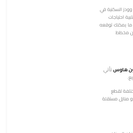
وودز السكنية في
ية احتياجات
 ما يمكنك توقعه
من مخطط
ون هاوس
تأتي
ختلفة لقطع
أو منازل مستقلة