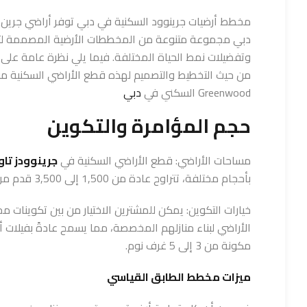
مخطط أرضيات جرينوود السكنية في دبي توفر أراضي جرين 
دبي مجموعة متنوعة من المخططات الأرضية المصممة لتلب
وتفضيلات نمط الحياة المختلفة. فيما يلي نظرة عامة على
من حيث التخطيط والتصميم لهذه قطع الأراضي السكنية 
Greenwood السكني في
دبي
حجم المؤامرة والتكوين
مساحات الأراضي: قطع الأراضي السكنية في
جرينوودز تا
بأحجام مختلفة، تتراوح عادة من 1,500 إلى 3,500 قدم مربع.
خيارات التكوين: يمكن للمشترين الاختيار من بين تكوينات م
الأراضي لبناء منازلهم المخصصة، مما يسمح عادةً بفيلات 
مكونة من 3 إلى 5 غرف نوم.
ميزات مخطط الطابق القياسي