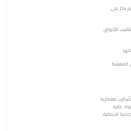
بناءً على
ناسب الأذواق
تها.
 المعيشة
بأساليب معمارية
اد عالية
ذبية الجمالية،