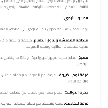
في حين أن كل قطعة أرض تسمح بتصميم منزل مخصص، فإ
التالية شائعة في المخططات الأرضية القياسية لأراضي جرينو
الطابق الأرضي:
بهو المدخل: مساحة دخول ترحيبية تؤدي إلى مناطق المعيش
منطقة المعيشة وتناول الطعام:
منطقة واسعة ذات 
مثالية للتجمعات العائلية وترفيه الضيوف.
مطبخ:
مطبخ حديث مجهز تجهيزًا جيدًا، وغالبًا ما يشتمل على
للإفطار.
غرفة نوم الضيوف:
غرفة نوم للضيوف مع حمام داخلي، 
والراحة للزوار.
حجرة التواليت:
حمام صغير يقع بالقرب من منطقة المعي
غرفة للخادمة:
غرفة منفصلة مع حمام للعمالة المنزلية.