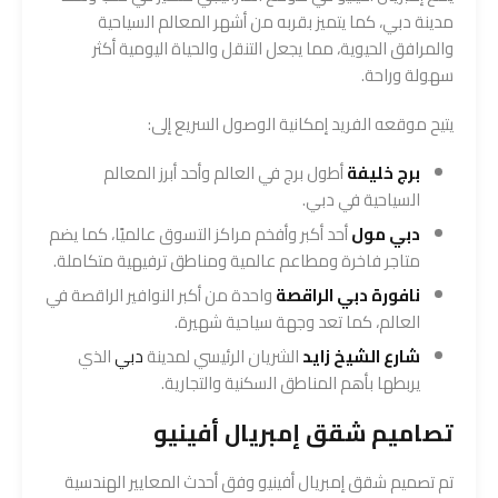
مدينة دبي، كما يتميز بقربه من أشهر المعالم السياحية
والمرافق الحيوية، مما يجعل التنقل والحياة اليومية أكثر
سهولة وراحة.
يتيح موقعه الفريد إمكانية الوصول السريع إلى:
برج خليفة
أطول برج في العالم وأحد أبرز المعالم
السياحية في دبي.
دبي مول
أحد أكبر وأفخم مراكز التسوق عالميًا، كما يضم
متاجر فاخرة ومطاعم عالمية ومناطق ترفيهية متكاملة.
نافورة دبي الراقصة
واحدة من أكبر النوافير الراقصة في
العالم، كما تعد وجهة سياحية شهيرة.
شارع الشيخ زايد
الشريان الرئيسي لمدينة
دبي
الذي
يربطها بأهم المناطق السكنية والتجارية.
تصاميم شقق إمبريال أفينيو
تم تصميم شقق إمبريال أفينيو وفق أحدث المعايير الهندسية