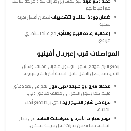
خطة دفع مرنة
تتيح للمشترين خيارات سداد مريحة تتناسب
مع احتياجاتهم.
ضمان جودة البناء والتشطيبات
لضمان أفضل تجربة
سكنية.
إمكانية إعادة البيع والتأجير
مع عائد استثماري
مرتفع.
المواصلات قرب إمبريال أفينيو
يتمتع البرج بموقع يسهل الوصول منه إلى مختلف وسائل
النقل، مما يجعل التنقل داخل المدينة أكثر راحة وسهولة:
محطة مترو برج خليفة/دبي مول
تقع على بُعد دقائق
قليلة، كما يسهل التنقل إلى مختلف مناطق دبي.
قربه من شارع الشيخ زايد
، الذي يربط جميع أنحاء
المدينة.
توفر سيارات الأجرة والمواصلات العامة
على مدار
الساعة، كما يضمن خيارات تنقل مريحة للسكان.