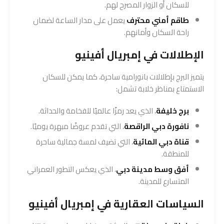
للسكان أو الزوار المصرح لهم.
طاقم أمني محترف
يعمل على مدار الساعة لضمان
راحة السكان وأمانهم.
الإطلالات في إمبريال أفينيو
يتميز البرج بإطلالات بانورامية ساحرة، كما يمكن للسكان
الاستمتاع بمناظر خلابة تشمل:
برج خليفة
، الذي يعد رمزًا عالميًا للفخامة والحداثة.
نافورة دبي الراقصة
، التي تقدم عروضًا مبهرة يوميًا.
قناة دبي المائية
، التي تضيف لمسة جمالية ساحرة
للمنطقة.
أفق وسط مدينة دبي
، الذي يعكس التطور العمراني
المتسارع للمدينة.
السياسات العقارية في إمبريال أفينيو