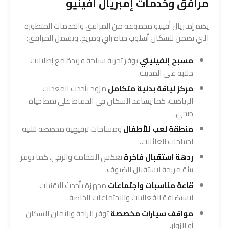
مرافق وخدمات إمبريال أفينيو
يضم إمبريال أفينيو مجموعة من المرافق والخدمات المتطورة
التي تضمن للسكان أسلوب حياة راقٍ ومريح. وتشمل المرافق:
مسبح إنفينيتي
يوفر تجربة سباحة فريدة مع إطلالات
خلابة على المدينة.
مركز لياقة بدنية متكامل
مزود بأحدث المعدات
الرياضية، كما يساعد السكان في الحفاظ على نمط حياة
صحي.
منطقة لعب للأطفال
ومساحات ترفيهية مخصصة لتلبية
احتياجات العائلات.
ردهة استقبال فاخرة
تعكس الفخامة والرقي، كما توفر
بيئة مريحة لاستقبال الضيوف.
قاعة مناسبات واجتماعات
مجهزة بأحدث التقنيات
لاستضافة الفعاليات والاجتماعات الخاصة.
مواقف سيارات مخصصة
توفر الراحة والأمان للسكان
أو الزوار.