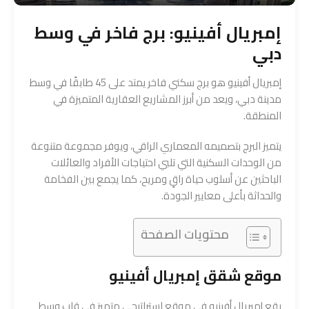
إمبريال أفينيو: برج فاخر في وسط
دبي
إمبريال أفينيو هو برج سكني فاخر يمتد على 45 طابقًا في وسط
مدينة دبي، ويعد من أبرز المشاريع العقارية المتميزة في
المنطقة.
يتميز البرج بتصميمه المعماري الراقي، ويوفر مجموعة متنوعة
من الوحدات السكنية التي تلبي احتياجات الأفراد والعائلات
الباحثين عن أسلوب حياة راقٍ ومريح، كما يجمع بين الفخامة
والحداثة بأعلى معايير الجودة.
محتويات الصفحة
موقع شقق إمبريال أفينيو
يقع إمبريال أفينيو في موقع استراتيجي متميز في قلب وسط