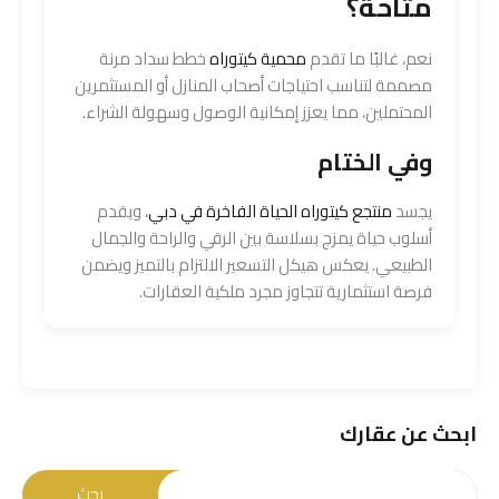
متاحة؟
نعم، غالبًا ما تقدم
محمية كيتوراه
خطط سداد مرنة
مصممة لتناسب احتياجات أصحاب المنازل أو المستثمرين
المحتملين، مما يعزز إمكانية الوصول وسهولة الشراء.
وفي الختام
يجسد
منتجع كيتوراه الحياة الفاخرة في دبي
، ويقدم
أسلوب حياة يمزج بسلاسة بين الرقي والراحة والجمال
الطبيعي. يعكس هيكل التسعير الالتزام بالتميز ويضمن
فرصة استثمارية تتجاوز مجرد ملكية العقارات.
ابحث عن عقارك