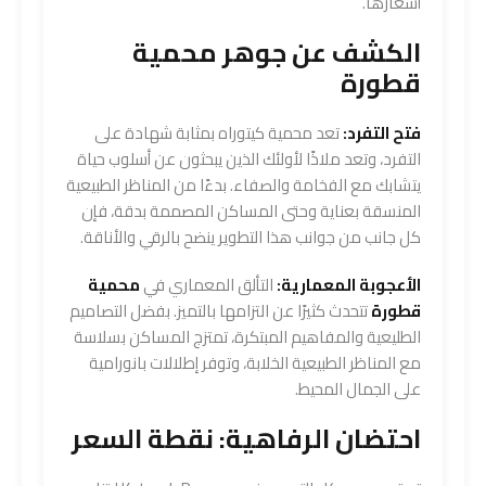
أسعارها.
الكشف عن جوهر محمية
قطورة
فتح التفرد:
تعد محمية كيتوراه بمثابة شهادة على
التفرد، وتعد ملاذًا لأولئك الذين يبحثون عن أسلوب حياة
يتشابك مع الفخامة والصفاء. بدءًا من المناظر الطبيعية
المنسقة بعناية وحتى المساكن المصممة بدقة، فإن
كل جانب من جوانب هذا التطوير ينضح بالرقي والأناقة.
الأعجوبة المعمارية:
التألق المعماري في
محمية
قطورة
تتحدث كثيرًا عن التزامها بالتميز. بفضل التصاميم
الطليعية والمفاهيم المبتكرة، تمتزج المساكن بسلاسة
مع المناظر الطبيعية الخلابة، وتوفر إطلالات بانورامية
على الجمال المحيط.
احتضان الرفاهية: نقطة السعر