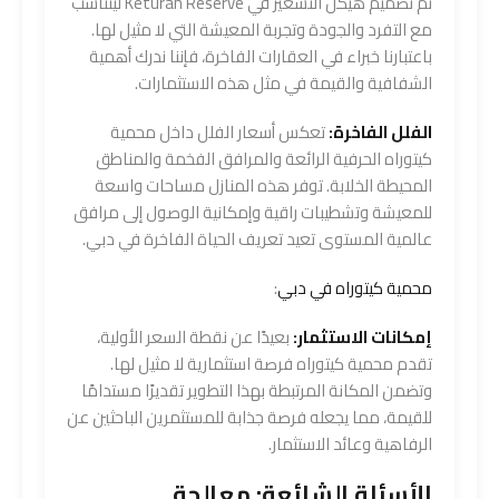
تم تصميم هيكل التسعير في Keturah Reserve ليتناسب
مع التفرد والجودة وتجربة المعيشة التي لا مثيل لها.
باعتبارنا خبراء في العقارات الفاخرة، فإننا ندرك أهمية
الشفافية والقيمة في مثل هذه الاستثمارات.
الفلل الفاخرة:
تعكس أسعار الفلل داخل محمية
كيتوراه الحرفية الرائعة والمرافق الفخمة والمناطق
المحيطة الخلابة. توفر هذه المنازل مساحات واسعة
للمعيشة وتشطيبات راقية وإمكانية الوصول إلى مرافق
عالمية المستوى تعيد تعريف الحياة الفاخرة في دبي.
محمية كيتوراه في دبي
:
إمكانات الاستثمار:
بعيدًا عن نقطة السعر الأولية،
تقدم محمية كيتوراه فرصة استثمارية لا مثيل لها.
وتضمن المكانة المرتبطة بهذا التطوير تقديرًا مستدامًا
للقيمة، مما يجعله فرصة جذابة للمستثمرين الباحثين عن
الرفاهية وعائد الاستثمار.
الأسئلة الشائعة: معالجة