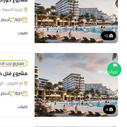
جزيرة السينية - 
1|2|3
أحجام 
اضيف:
10
مشاريع تحت الان
مشروع فلل كو
ام القيوين - الإ
1|2|3
أحجام 
اضيف:
6