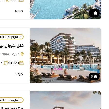
اضيف:
3
مشاريع تحت الان
فلل كورال بيت
جزيرة السينية - 
1|2|3|4|5
أحج
اضيف:
6
مشاريع تحت الان
مشروع كورالي