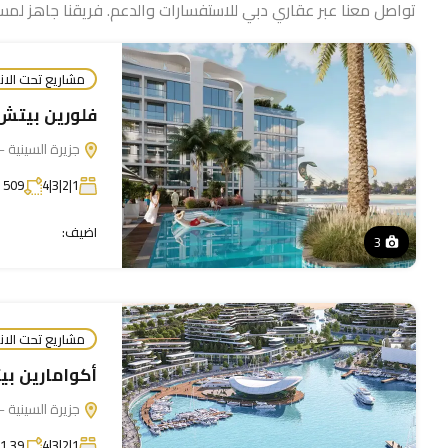
تواصل معنا عبر عقاري دبي للاستفسارات والدعم. فريقنا جاهز لمس
مشاريع تحت الان
فلورين بيتش 
جزيرة السينية - 
1|2|3|4
509 إلى 2,052
اضيف:
3
مشاريع تحت الان
أكوامارين بي
جزيرة السينية - 
1|2|3|4
511.39 إلى 4