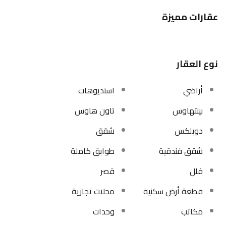
عقارات مميزة
نوع العقار
أراضي
استديوهات
بينتهاوس
تاون هاوس
دوبلكس
شقق
شقق فندقية
طوابق كاملة
فلل
قصر
قطعة أرض سكنية
محلات تجارية
مكاتب
وحدات