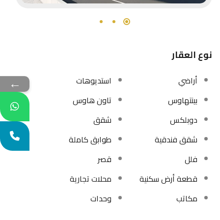
نوع العقار
أراضي
استديوهات
←
بينتهاوس
تاون هاوس
دوبلكس
شقق
شقق فندقية
طوابق كاملة
فلل
قصر
قطعة أرض سكنية
محلات تجارية
مكاتب
وحدات