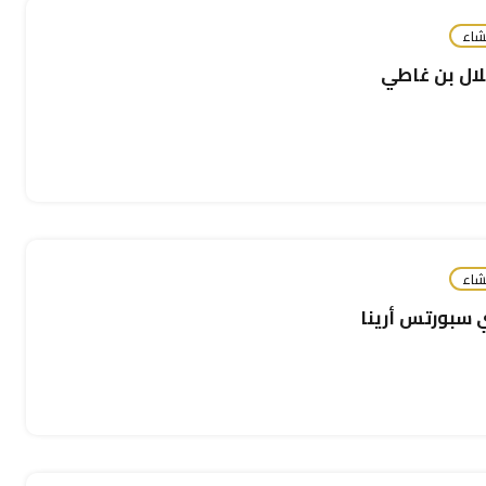
شاء
لال بن غاطي
دلفين بيتش ريزيدنسز
جزيرة السينية - إمارة أم القيوين - الإمارات العربية المتحدة
 الانشاء
بناء اعلان - قريباً
مميز
مشاريع تحت الانشاء
شاء
 سبورتس أرينا