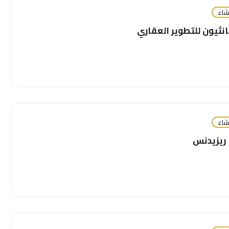
شاء
نثيون للتطوير العقاري
شاء
 ريزيدنس