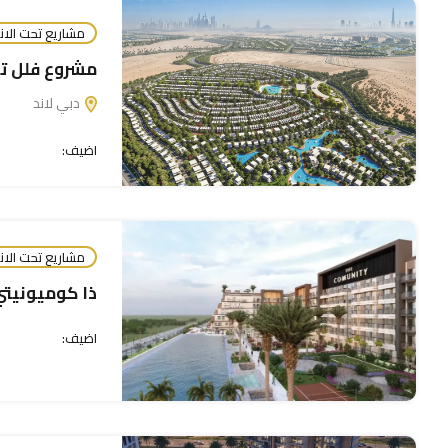
مشاريع تحت الان
مشروع فلل ت
بوغاتي ريزيدنسز من بن…
دبي لاند
إجادة للعقارات ذ م م ، الإمارات العربية المتحدة، الشارقة.
اضيف:
بناء 2025
مميز
مشاريع تحت
مشاريع تحت الان
ذا كوميونيتي
اضيف: