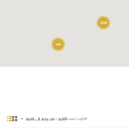
1348
140
الترتيب حسب:
التاريخ - من جديد إلى قديم