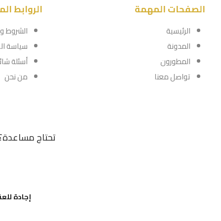
الصفحات المهمة
الروابط ال
الرئيسية
الشروط وا
المدونة
سياسة ال
المطورون
أسئلة شائ
تواصل معنا
من نحن
تحتاج مساعدة؟
إجادة للعق