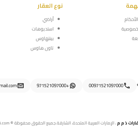
مهمة
نوع العقار
لأحكام
أراضي
خصوصية
استديوهات
عة
بينتهاوس
تاون هاوس
mail.com
+971521097000
00971521097000
ارات ذ م م
، الإمارات العربية المتحدة، الشارقة.
جميع الحقوق محفوظة © AqariDubai.com