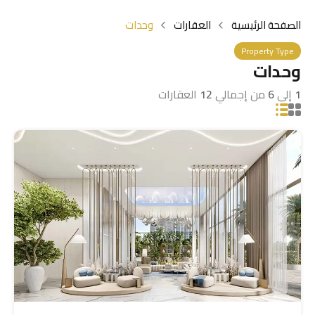
الصفحة الرئيسية
العقارات
وحدات
Property Type
وحدات
1
إلى
6
من إجمالي
12
العقارات