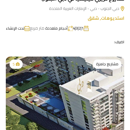
دبي الجنوب - دبي - الإمارات العربية المتحدة
استديوهات
,
شقق
متر مربع
1|2|3|4
أحجام متعددة
تحت الإنشاء
اضيف:
مشاريع جاهزة
5