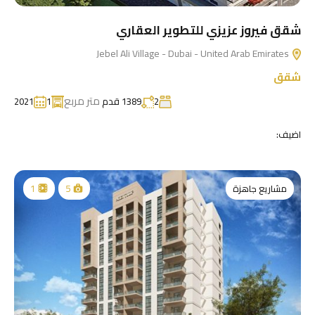
شقق فيروز عزيزي للتطوير العقاري
Jebel Ali Village - Dubai - United Arab Emirates
شقق
متر مربع
2
1389 قدم
1
2021
اضيف:
مشاريع جاهزة
1
5