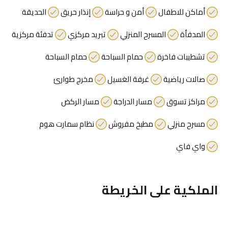
أماكن للاطفال
أمن و حراسة
إنذار حريق
الحديقة
المدفأة
المسرح المنزلي
تبريد مركزي
تدفئة مركزية
تشطيبات فاخرة
حمام السباحة
حمام السباحة
صالات رياضية
غرفة الغسيل
مخرج طوارئ
مراكز تسوق
مسار الدراجة
مسار الركض
مسرح منزلي
مطبخ مفروش
نظام سمارت هوم
واي فاي
الملكية على الخريطة