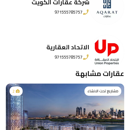
شركة عقارات الكويت
971555785757
الاتحاد العقارية
971555785757
عقارات مشابهة
مشاريع تحت الانشاء
2