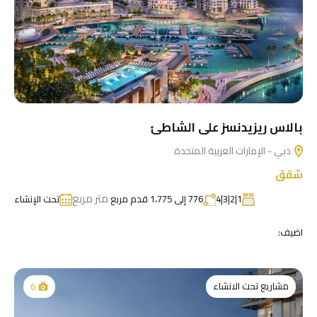
بالاس ريزيدنسز على الشاطئ
دبي - الإمارات العربية المتحدة
شقق
متر مربع
1|2|3|4
776 إلى 1،775 قدم مربع
تحت الإنشاء
اضيف:
مشاريع تحت الانشاء
6