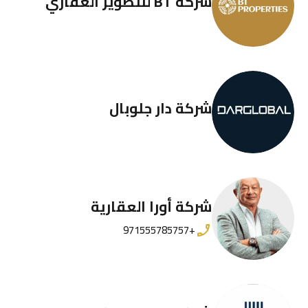
شركة BT للتطوير العقاري
شركة دار جلوبال
شركة أورا العقارية
+971555785757