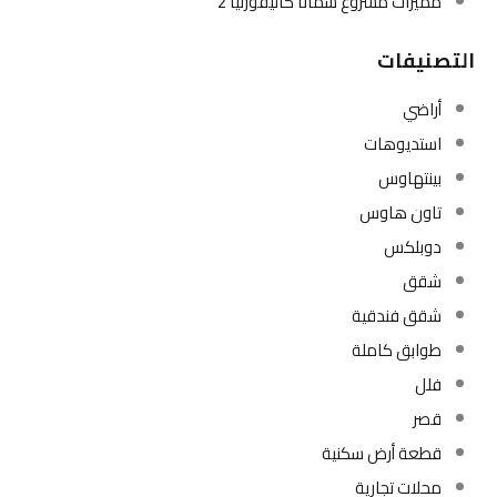
مميزات مشروع سمانا كاليفورنيا 2
التصنيفات
أراضي
استديوهات
بينتهاوس
تاون هاوس
دوبلكس
شقق
شقق فندقية
طوابق كاملة
فلل
قصر
قطعة أرض سكنية
محلات تجارية