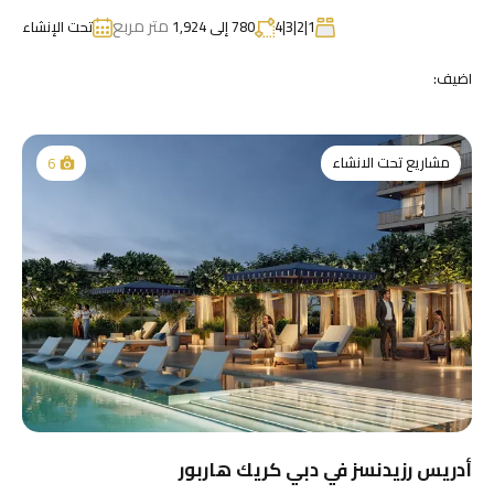
متر مربع
1|2|3|4
780 إلى 1,924
تحت الإنشاء
اضيف:
مشاريع تحت الانشاء
6
أدريس رزيدنسز في دبي كريك هاربور