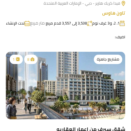
فيدا كريك هاربر - دبي - الإمارات العربية المتحدة
تاون هاوس
متر مربع
1، 2، و3 غرف نوم
3,538 إلى 3,557 قدم مربع
تحت الإنشاء
اضيف:
مشاريع جاهزة
1
8
شقق سيرف من إعمار العقاريه