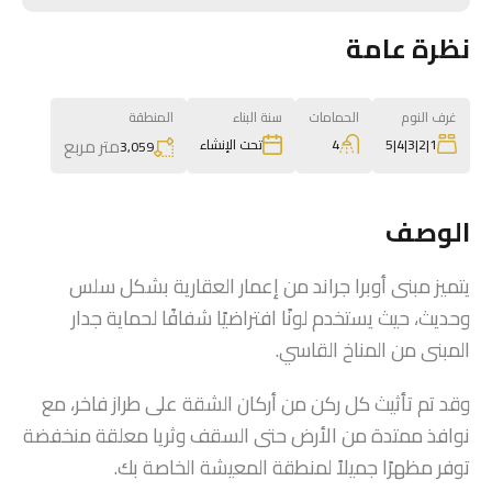
نظرة عامة
غرف النوم
الحمامات
سنة البناء
المنطقة
متر مربع
4
1|2|3|4|5
تحت الإنشاء
3,059
الوصف
يتميز مبنى أوبرا جراند من إعمار العقارية بشكل سلس
وحديث، حيث يستخدم لونًا افتراضيًا شفافًا لحماية جدار
المبنى من المناخ القاسي.
وقد تم تأثيث كل ركن من أركان الشقة على طراز فاخر، مع
نوافذ ممتدة من الأرض حتى السقف وثريا معلقة منخفضة
توفر مظهرًا جميلاً لمنطقة المعيشة الخاصة بك.