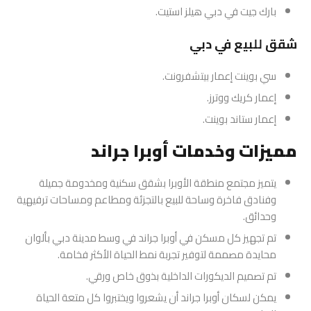
بارك جيت في دبي هيلز استيت.
شقق للبيع في دبي
سي بوينت إعمار بيتشفرونت.
إعمار كريك ووترز.
إعمار ستاند بوينت.
مميزات وخدمات أوبرا جراند
يتميز مجتمع منطقة الأوبرا بشقق سكنية ومخدومة جميلة
وفنادق فاخرة وساحة للبيع بالتجزئة ومطاعم ومساحات ترفيهية
وحدائق.
تم تجهيز كل مسكن في أوبرا جراند في وسط مدينة دبي بألوان
محايدة مصممة لتوفير تجربة نمط الحياة الأكثر فخامة.
تم تصميم الديكورات الداخلية بذوق خاص ورقي.
يمكن لسكان أوبرا جراند أن يشعروا ويختبروا كل متعة الحياة