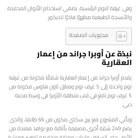
وفي غرفة النوم الرئيسية، يضفي استخدام الألوان المحايدة
والأنسجة الطبيعية مظهرًا فاخرًا للديكور.
محتويات الصفحة
نبذة عن أوبرا جراند من إعمار
العقارية
يقدم أوبرا جراند من إعمار العقارية شققًا مكونة من غرفة
نوم واحدة إلى 5 غرف نوم ومنازل تاون هاوس مكونة من
5 غرف نوم تقع في قلب منطقة الأوبرا في وسط مدينة
دبي.
ويأتي المشروع مع برج سكني مكون من 66 طابقا، والذي
يضم 249 شقة أخرى مصممة بأناقة مع نوافذ ممتدة من
الأرض حتى السقف وثريات معلقة منخفضة لتوفير معيشة