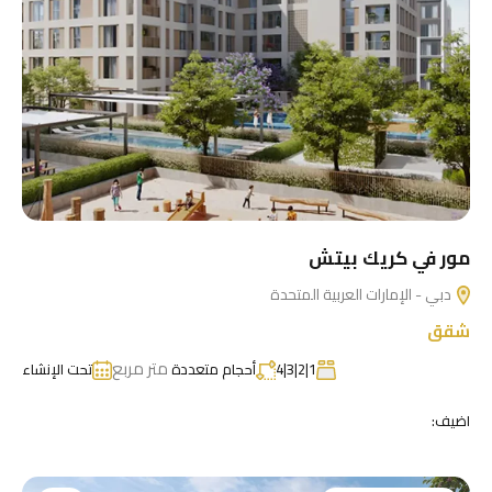
مور في كريك بيتش
دبي - الإمارات العربية المتحدة
شقق
متر مربع
1|2|3|4
أحجام متعددة
تحت الإنشاء
اضيف: