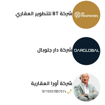
شركة BT للتطوير العقاري
شركة دار جلوبال
شركة أورا العقارية
+971555785757