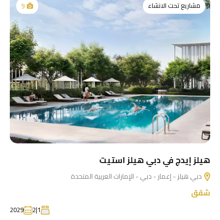
مشاريع تحت الانشاء
9
هيلز إيدج في دبي هيلز استيت
دبي هيلز - إعمار - دبي - الإمارات العربية المتحدة
شقق
2029
1|2