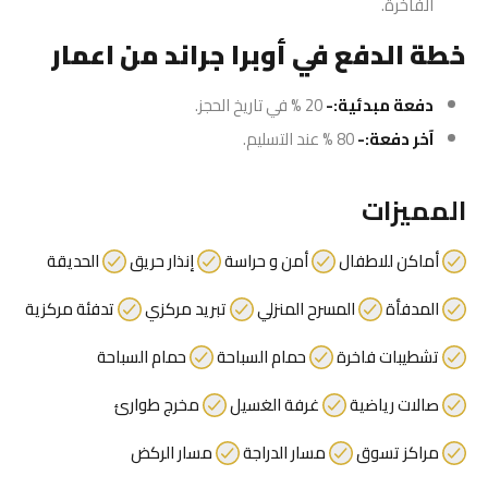
الفاخرة.
خطة الدفع في أوبرا جراند من اعمار
دفعة مبدئية:-
20 % في تاريخ الحجز.
آخر دفعة:-
80 % عند التسليم.
المميزات
أماكن للاطفال
أمن و حراسة
إنذار حريق
الحديقة
المدفأة
المسرح المنزلي
تبريد مركزي
تدفئة مركزية
تشطيبات فاخرة
حمام السباحة
حمام السباحة
صالات رياضية
غرفة الغسيل
مخرج طوارئ
مراكز تسوق
مسار الدراجة
مسار الركض