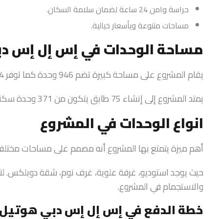
حراسة وامن 24 ساعة لضمان سلامة السكان.
مساحات متنوعة وبأسعار خيالية.
مساحة الوحدات في إس إل إس دب
يقام المشروع على مساحة كبيرة تضم 946 وحدة كما توفر 254 غرفة بالإضافة إلى 321 شقة فندقية.
يمتد المشروع إلى إنشاء 75 طابق يتكون من 371 وحدة سكنية بتصميم فريد وعصري. تبدأ مساحة الوحدة 1125 قدم مربع
انواع الوحدات في المشروع
أهم ميزة يتمتع بها المشروع أنه مصمم على مساحات مختلفة
حيث يوجد استوديو، غرفة علوية، غرف نوم، شقة دوبلكس. لتو
والاستجمام في المشروع.
خطة الدفع في إس إل إس دبي هوتيل ا