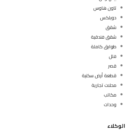
تاون هاوس
دوبلكس
شقق
شقق فندقية
طوابق كاملة
فلل
قصر
قطعة أرض سكنية
محلات تجارية
مكاتب
وحدات
الوكلاء