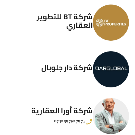
شركة BT للتطوير
العقاري
شركة دار جلوبال
شركة أورا العقارية
+971555785757