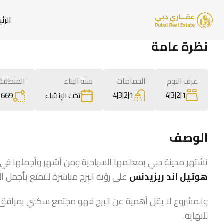
الرئ
نظرة عامة
غرف النوم
الحمامات
سنة البناء
المنطقة
1|2|3|4
1|2|3|4
669
م
تحت الإنشاء
الوصف
تشتهر مدينة دبي بمعالمها السياحية ومن أشهر وأجملها في ال
هوتيل اند ريزيدنس
على رؤية البرج مباشرة للتمتع بأجمل ا
والمشروع لا يقل أهمية عن البرج فهو مجتمع سكني بمرافق 
للنهاية.