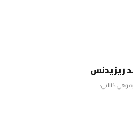
د ريزيدنس
 وهي كالأتي: