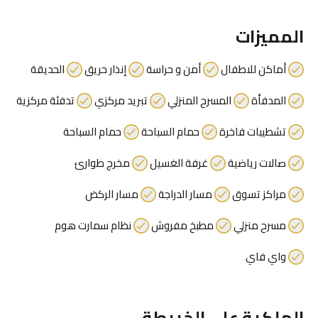
المميزات
أماكن للاطفال
أمن و حراسة
إنذار حريق
الحديقة
المدفأة
المسرح المنزلي
تبريد مركزي
تدفئة مركزية
تشطيبات فاخرة
حمام السباحة
حمام السباحة
صالات رياضية
غرفة الغسيل
مخرج طوارئ
مراكز تسوق
مسار الدراجة
مسار الركض
مسرح منزلي
مطبخ مفروش
نظام سمارت هوم
واي فاي
الملكية على الخريطة