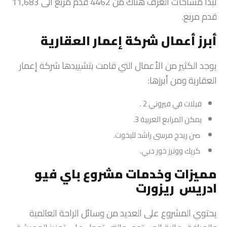
تبدأ مساحات الغرف هناك من 4462 قدم مربع الى 11,683
قدم مربع.
أبرز أعمال شركة إعمار العقارية
يوجد الكثير من الأعمال التي قامت بتشييدها شركة إعمار
العقارية ومن أبرزها:
فيلات في فيروني 2 .
يمكن المرابع العربية 3.
صن ريدج مرسى راشد لليخوت.
كريك ووترز خور دبي.
مميزات وخدمات مشروع باي فيو
ادريس ريزورت
يحتوي المشروع على العديد من وسائل الراحة العالمية