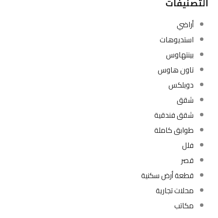
التصنيفات
أراضي
استديوهات
بينتهاوس
تاون هاوس
دوبلكس
شقق
شقق فندقية
طوابق كاملة
فلل
قصر
قطعة أرض سكنية
محلات تجارية
مكاتب