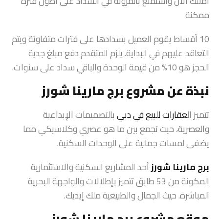
امتلك الآن واستمتع بالمرونة في السداد على أطول فترة
ممكنة
10 أقساط يقوم العميل بسدادها على فترات متفاوتة ويتم
التعاقد عليهم في البداية. يلزم المتقدم دفع مبلغ جدية
الحجز هو 10% من قيمة الوحدة والباقي سداد على سنوات.
نبذة عن مشروع برج مارينا شورز
تتميز ال
عقارات للبيع في دبي
بالتصميمات الإبداعية
والعصرية، حيث تجمع بين ما هو عصري وكلاسيكي مما
يضفى لمسات جمالية على الوحدات السكنية.
برج مارينا شورز
أحد المشاريع السكنية والاستثمارية
المكونة من 53 طابق تتميز بإطلالات والواجهة البحرية
المباشرة. حيث الجمال والطبيعية ملك إيديك.
موقع مشروع برج مارينا شورز