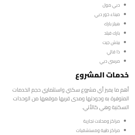
دبي مول
ميناء خور دبي
هيلز بارك
بارك فيلد
بيتش جيت
ذا فالي
مرسى دبي
خدمات المشروع
أهم ما يميز أي مشروع سكني واستثماري حجم الخدمات
المتوفرة به وجودتها ومدى قربها موقعها من الوحدات
السكنية وهي كالأتي.
مراكز ومحلات تجارية
مراكز طبية ومستشفيات