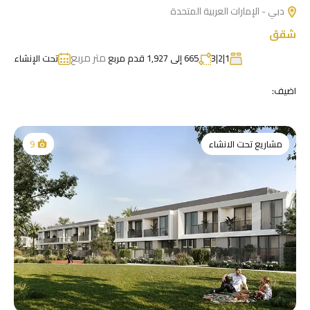
دبي - الإمارات العربية المتحدة
شقق
متر مربع
1|2|3
665 إلى 1,927 قدم مربع
تحت الإنشاء
اضيف:
مشاريع تحت الانشاء
9