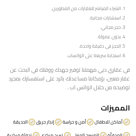
الشراء المباشر للعقارات من المطورين.
استشارات مجانبة.
حجز مجاني.
بدون عمولة.
الحجز فى دقيقة واحدة.
استجابة سريعة على الواتساب.
في عقاري دبي مهمتنا توفير جهدك ووقتك في البحث عن
عقار معين، بإمكاننا مساعدتك بالرد على استفسارك بمجرد
توضيحه من خلال الواتس اب .
المميزات
أماكن للاطفال
أمن و حراسة
إنذار حريق
الحديقة
المدفأة
المسرح المنزلي
تبريد مركزي
تدفئة مركزية