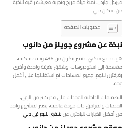
ميركل جاردن، نمط حياة مريح وتجربة معيشة راقية للنخبة
من سكان دبي.
محتويات الصفحة
نبذة عن مشروع جويلز من دانوب
هو مجمع سكني متميز يتكون من 436 وحدة سكنية،
مقسمة إلى استوديوهات، وشقق بغرفة واحدة وأخرى
بغرفتين للنوم، جميع المساحات تم استغلالها على أكمل
وجه.
التصميمات الداخلية للوحدات على قدر كبير من الرقي،
الخدمات والمرافق ذات جودة عالمية، يعتبر المشروع واحد
من أفضل الخيارات للباحثين عن
شقق للبيع في دبي
موقع مشروع جويلز من دانوب