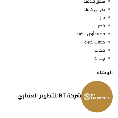
شقق فندقية
طوابق كاملة
فلل
قصر
قطعة أرض سكنية
محلات تجارية
مكاتب
وحدات
الوكلاء
شركة BT للتطوير العقاري