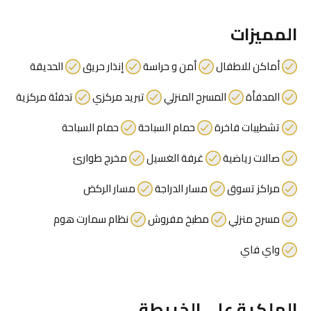
المميزات
أماكن للاطفال
أمن و حراسة
إنذار حريق
الحديقة
المدفأة
المسرح المنزلي
تبريد مركزي
تدفئة مركزية
تشطيبات فاخرة
حمام السباحة
حمام السباحة
صالات رياضية
غرفة الغسيل
مخرج طوارئ
مراكز تسوق
مسار الدراجة
مسار الركض
مسرح منزلي
مطبخ مفروش
نظام سمارت هوم
واي فاي
الملكية على الخريطة