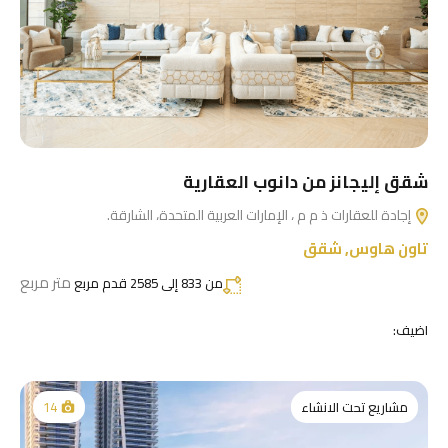
شقق إليجانز من دانوب العقارية
إجادة للعقارات ذ م م ، الإمارات العربية المتحدة، الشارقة.
تاون هاوس
,
شقق
متر مربع
من 833 إلى 2585 قدم مربع
اضيف:
مشاريع تحت الانشاء
14