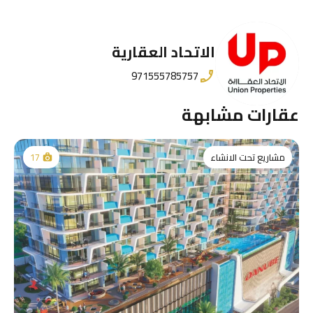
الاتحاد العقارية
971555785757
عقارات مشابهة
مشاريع تحت الانشاء
17