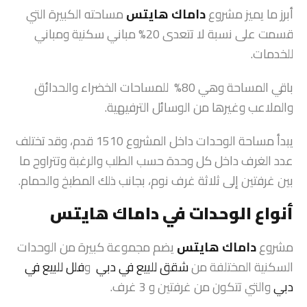
أبرز ما يميز مشروع
داماك هايتس
مساحته الكبيرة التي
قسمت على نسبة لا تتعدى 20% مباني سكنية ومباني
للخدمات.
باقي المساحة وهي 80% للمساحات الخضراء والحدائق
والملاعب وغيرها من الوسائل الترفيهية.
يبدأ مساحة الوحدات داخل المشروع 1510 قدم، وقد تختلف
عدد الغرف داخل كل وحدة حسب الطلب والرغبة وتتراوح ما
بين غرفتين إلى ثلاثة غرف نوم، بجانب ذلك المطبخ والحمام.
أنواع الوحدات في داماك هايتس
مشروع
داماك هايتس
يضم مجموعة كبيرة من الوحدات
السكنية المختلفة من
شقق للبيع في دبي
و
فلل للبيع في
دبي
والتي تتكون من غرفتين و 3 غرف.