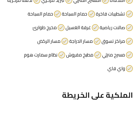
المدفأة
المسرح المنزلي
تبريد مركزي
تدفئة مركزية
تشطيبات فاخرة
حمام السباحة
حمام السباحة
صالات رياضية
غرفة الغسيل
مخرج طوارئ
مراكز تسوق
مسار الدراجة
مسار الركض
مسرح منزلي
مطبخ مفروش
نظام سمارت هوم
واي فاي
الملكية على الخريطة