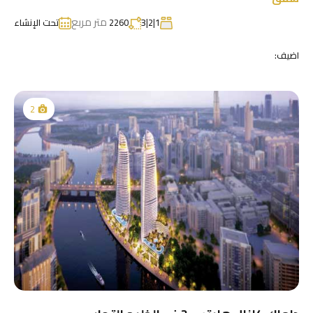
متر مربع
1|2|3
2260
تحت الإنشاء
اضيف:
2