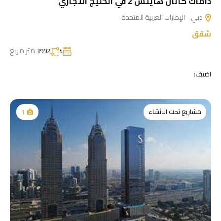
داماك كانال هايتس 2 في الخليج التجاري
دبي - الإمارات العربية المتحدة
شقق
متر مربع
3992
4
اضيف:
مشاريع تحت الانشاء
1