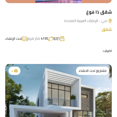
شقق ذا فوغ
دبي - الإمارات العربية المتحدة
شقق
متر مربع
1|2|3
4195
تحت الإنشاء
اضيف:
مشاريع تحت الانشاء
4