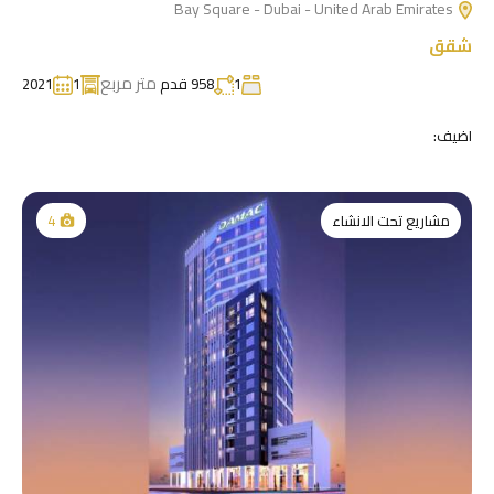
Bay Square - Dubai - United Arab Emirates
شقق
متر مربع
1
958 قدم
1
2021
اضيف:
مشاريع تحت الانشاء
4