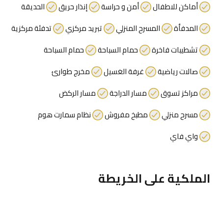
أماكن للاطفال
أمن و حراسة
إنذار حريق
الحديقة
المدفأة
المسرح المنزلي
تبريد مركزي
تدفئة مركزية
تشطيبات فاخرة
حمام السباحة
حمام السباحة
صالات رياضية
غرفة الغسيل
مخرج طوارئ
مراكز تسوق
مسار الدراجة
مسار الركض
مسرح منزلي
مطبخ مفروش
نظام سمارت هوم
واي فاي
الملكية على الخريطة