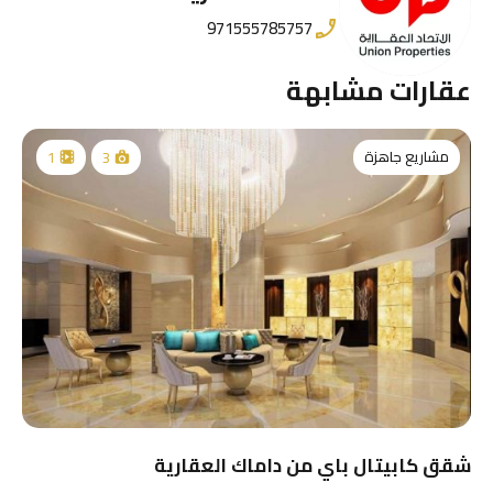
971555785757
عقارات مشابهة
مشاريع جاهزة
1
3
شقق كابيتال باي من داماك العقارية