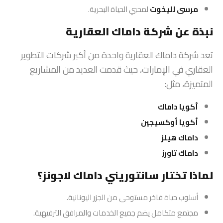
مرسى لليخوت
لمحبي الحياة البحرية.
نبذة عن شركة داماك العقارية
تعد شركة داماك العقارية واحدة من أكبر شركات التطوير
العقاري في الإمارات، حيث قدمت العديد من المشاريع
المتميزة، مثل:
أكويا داماك
أكويا أوكسيجين
داماك هيلز
داماك تاورز
لماذا تختار سانتوريني داماك لاجونز؟
أسلوب حياة فاخر مستوحى من الجزر اليونانية.
مجتمع متكامل يضم جميع الخدمات والمرافق الترفيهية.