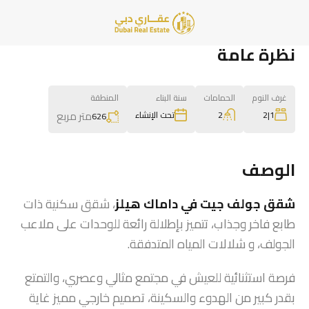
نظرة عامة
غرف النوم
الحمامات
سنة البناء
المنطقة
متر مربع
2
1|2
تحت الإنشاء
626
الوصف
شقق جولف جيت في داماك هيلز
، شقق سكنية ذات
طابع فاخر وجذاب، تتميز بإطلالة رائعة للوحدات على ملاعب
الجولف، و شلالات المياه المتدفقة.
فرصة استثنائية للعيش في مجتمع مثالي وعصري، والتمتع
بقدر كبير من الهدوء والسكينة، تصميم خارجي مميز غاية