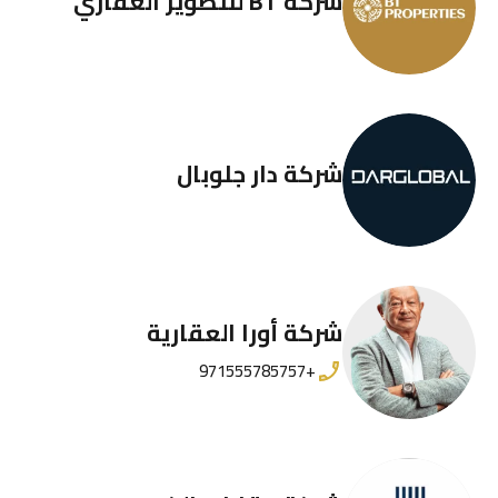
شركة BT للتطوير العقاري
شركة دار جلوبال
شركة أورا العقارية
+971555785757