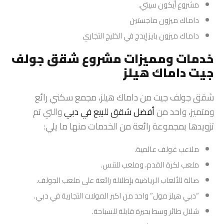
مشروع أيكون سيتي.
داماك ميزون ماجستين
داماك ميزون بايز إيدج في الخليج التجاري
خدمات ومميزات مشروع شقق جولف
جيت داماك هيلز
شقق جولف جيت من داماك هيلز، مجمع سكني رائع
ومتميز، واحد من
أفضل شقق للبيع في دبي
والتي تم
تزويدها بمجموعة رائعة من الخدمات منها ما يلي:
ملاعب غولف عالمية.
ملعب لكرة القدم، وملعب للتنس.
صالة للألعاب الرياضية بإطلالة رائعة على ملعب الجولف.
“دبي هيلز مول” واحد من اكبر المولات التجارية في دبي.
شلال طائر وسط بحيرة قابلة للسباحة.