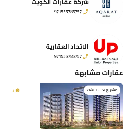
شركة عقارات الكويت
971555785757
الاتحاد العقارية
971555785757
عقارات مشابهة
مشاريع تحت الانشاء
2