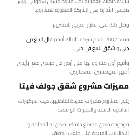
شركة داماك العقارية تحت قيادة حسين سجواني رئيس
مجلس الأدارة هي الشركة المطورة للمشروع.
ويدل ذلك على الطراز العريق للمشروع.
فمنذ 2002 تقدم شركة داماك أفخم
فلل للبيع في
دبي
و
شقق للبيع في دبي
.
وأقيم أول مشروع لها على أرض في مرسي علم، بأيدي
أمهر المهندسين المعماريين.
مميزات مشروع شقق جولف فيتا
يتيح المشروع مميزات عديدة لقاطنيها، حيث الديكورات
الداخلية الانيقة والحجرات الواسعة.
فوجوده ضمن مجتمع داماك يضمن له الفخامة و
الإطلالات الفريدة على ملعب الجولف.