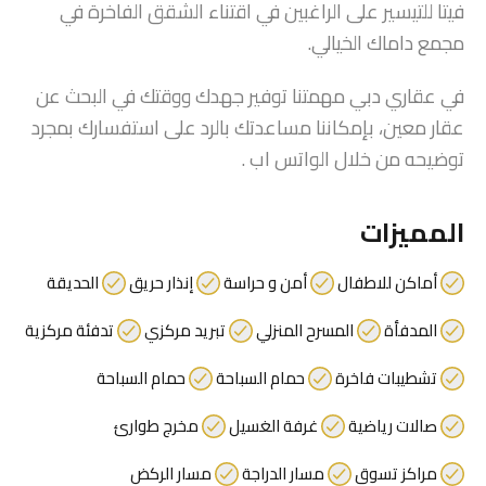
فيتا للتيسير على الراغبين في اقتناء الشقق الفاخرة في
مجمع داماك الخيالي.
في عقاري دبي مهمتنا توفير جهدك ووقتك في البحث عن
عقار معين، بإمكاننا مساعدتك بالرد على استفسارك بمجرد
توضيحه من خلال الواتس اب .
المميزات
أماكن للاطفال
أمن و حراسة
إنذار حريق
الحديقة
المدفأة
المسرح المنزلي
تبريد مركزي
تدفئة مركزية
تشطيبات فاخرة
حمام السباحة
حمام السباحة
صالات رياضية
غرفة الغسيل
مخرج طوارئ
مراكز تسوق
مسار الدراجة
مسار الركض