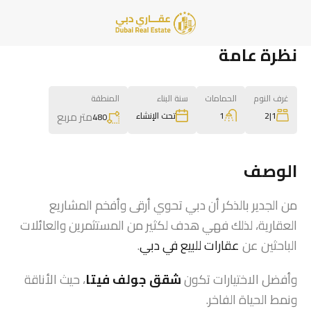
نظرة عامة
غرف النوم
الحمامات
سنة البناء
المنطقة
متر مربع
1
1|2
تحت الإنشاء
480
الوصف
من الجدير بالذكر أن دبي تحوي أرقى وأفخم المشاريع
العقارية، لذلك فهي هدف لكثير من المستثمرين والعائلات
الباحثين عن
عقارات للبيع في دبي
.
وأفضل الاختيارات تكون
شقق جولف فيتا
، حيث الأناقة
ونمط الحياة الفاخر.