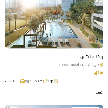
ريفا هايتس
دبي - الإمارات العربية المتحدة
شقق
متر مربع
1|2|3
471
تحت الإنشاء
اضيف: