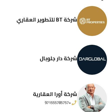
شركة BT للتطوير العقاري
شركة دار جلوبال
شركة أورا العقارية
+971555785757