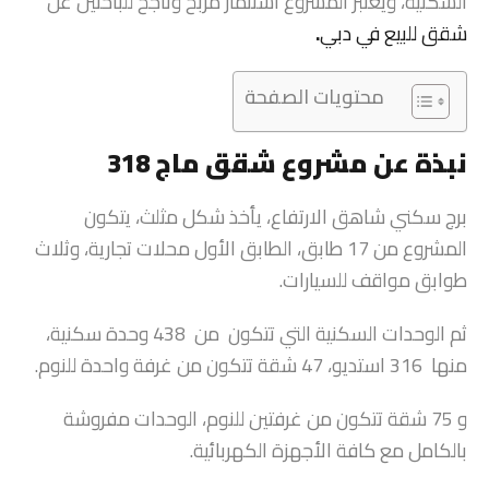
السكنية، ويعتبر المشروع استثمار مربح وناجح للباحثين عن
شقق للبيع في دبي
.
محتويات الصفحة
نبذة عن مشروع شقق ماج 318
برج سكني شاهق الارتفاع، يأخذ شكل مثلث، يتكون
المشروع من 17 طابق، الطابق الأول محلات تجارية، وثلاث
طوابق مواقف للسيارات.
ثم الوحدات السكنية التي تتكون من 438 وحدة سكنية،
منها 316 استديو، 47 شقة تتكون من غرفة واحدة للنوم.
و 75 شقة تتكون من غرفتين للنوم، الوحدات مفروشة
بالكامل مع كافة الأجهزة الكهربائية.