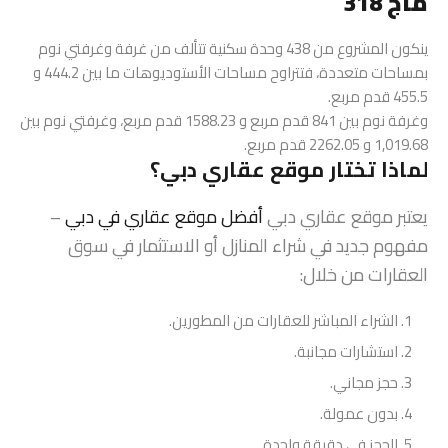
ماج 318
ينكون المشروع من 438 وحدة سكنية تتألف من غرفة وغرفتي نوم
بمساحات متعددة، فتتراوح مساحات الأستوديوهات ما بين 444.2 و
455.5 قدم مربع.
وغرفة نوم بين 841 قدم مربع و 1588.23 قدم مربع، وغرفتي نوم بين
1,019.68 و 2262.05 قدم مربع.
لماذا تختار موقع عقاري دبي؟
يعتبر موقع عقاري دبي
أفضل موقع عقاري في دبي
–
مفهوم جديد في شراء المنازل أو الاستثمار في سوق
العقارات من خلال:
الشراء المباشر للعقارات من المطورين.
استشارات مجانبة.
حجز مجاني.
بدون عمولة.
الحجز فى دقيقة واحدة.