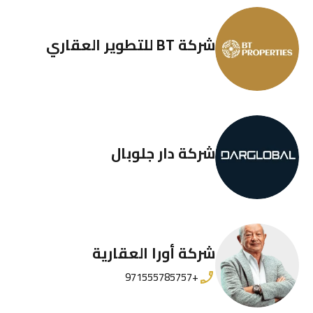
شركة BT للتطوير العقاري
شركة دار جلوبال
شركة أورا العقارية
+971555785757