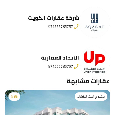
شركة عقارات الكويت
971555785757
الاتحاد العقارية
971555785757
عقارات مشابهة
مشاريع تحت الانشاء
3