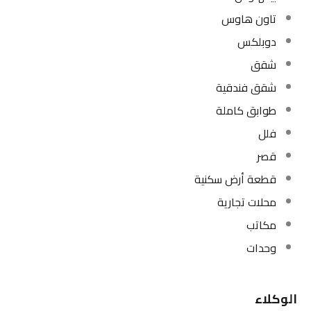
تاون هاوس
دوبلكس
شقق
شقق فندقية
طوابق كاملة
فلل
قصر
قطعة أرض سكنية
محلات تجارية
مكاتب
وحدات
الوكلاء