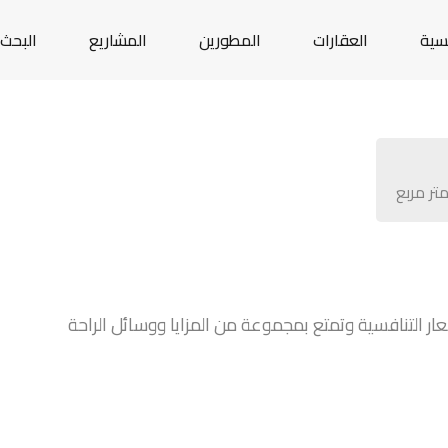
يسية
العقارات
المطورين
المشاريع
البحث 
تر مربع
المميزة قي شقق ورود 3 بأفضل الأسعار التنافسية وتمتع بمجموعة من المزايا ووسائل الراحة