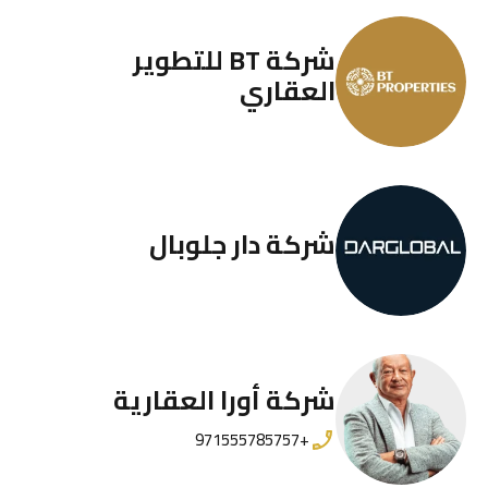
شركة BT للتطوير
العقاري
شركة دار جلوبال
شركة أورا العقارية
+971555785757