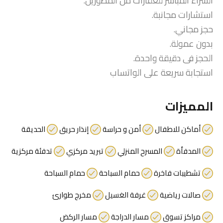
الشراء المباشر للعقارات من المطورين.
استشارات مجانبة.
حجز مجاني.
بدون عمولة.
الحجز فى دقيقة واحدة.
استجابة سريعة على الواتساب
المميزات
أماكن للاطفال
أمن و حراسة
إنذار حريق
الحديقة
المدفأة
المسرح المنزلي
تبريد مركزي
تدفئة مركزية
تشطيبات فاخرة
حمام السباحة
حمام السباحة
صالات رياضية
غرفة الغسيل
مخرج طوارئ
مراكز تسوق
مسار الدراجة
مسار الركض