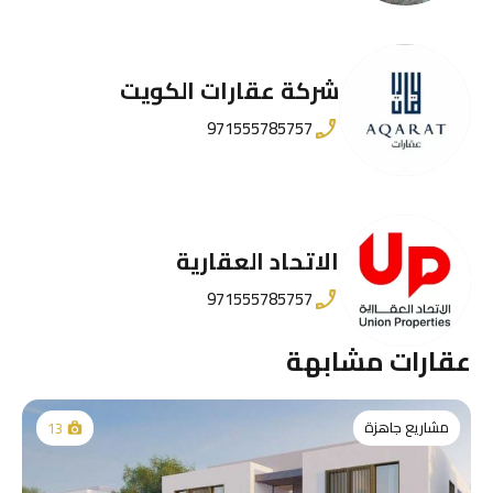
شركة عقارات الكويت
971555785757
الاتحاد العقارية
971555785757
عقارات مشابهة
مشاريع جاهزة
13