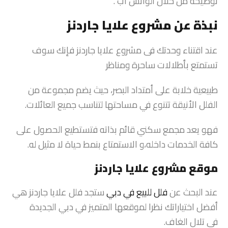
توضيحه من خلال الواتس اب .
نبذة عن مشروع علايا جاردنز
عند اقتناء وحدتك فى مشروع علايا جاردنز فإنك سوف
تستمتع بأطلالات ساحرة ومناظر
طبيعية خلابة على أمتداد البصر، حيث يضم مجموعة من
الفلل الأنيقة تتنوع في مساحتها لتناسب جميع العائلات.
فهو يعد مجمع سكني قائم بذاته فتستطيع الحصول على
كافة الخدمات داخله،و الاستمتاع بنمط حياة لا مثيل له.
موقع مشروع علايا جاردنز
عند البحث عن
فلل للبيع في دبي
ستجد فلل علايا جاردنز هي
أفضل اختياراتك نظرا لموقعها المتميز في دبي الجديدة
في تلال الغاف.