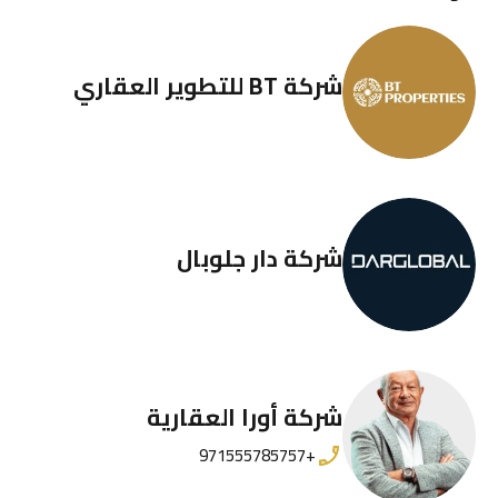
شركة BT للتطوير العقاري
شركة دار جلوبال
شركة أورا العقارية
+971555785757