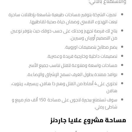
والاستمتاع بالأتي:
تميزت الشركة بتوفير مساحات طبيعية شاسعة بإطلالات ساحرة
تبعث الهدوء النفسي وضمان حياة صحية لقاطنيها.
يتاح لك فرصة تجهيز وحدتك على حسب ذوقك حيث يتوفر نوعين
من التصميم أَوربان وسيرين.
يضم مطابخ بتصميمات اوروبية.
تصميمات داخلية وخارجية فريدة وعصرية.
مساحات واسعة ومتنوعة للفلل تناسب جميع الأسر.
نوافذ ممتدة بطول الغرف تسمح الإشراق والإضاءة.
تحتوي على 4 أنماط من الفلل وهم ذا هافن، ريسيرف، ريتويت،
هافن
سوف تستمتع ببحيرة لاجون على مساحة 150 ألف متر مربع و
شاطئ رملي.
مساحة مشروع علايا جاردنز