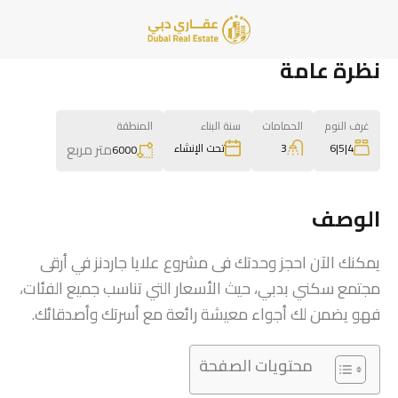
نظرة عامة
غرف النوم
الحمامات
سنة البناء
المنطقة
متر مربع
3
4|5|6
تحت الإنشاء
6000
الوصف
يمكنك الآن احجز وحدتك فى مشروع علايا جاردنز في أرقى
مجتمع سكني بدبي، حيث الأسعار التي تناسب جميع الفئات،
فهو يضمن لك أجواء معيشة رائعة مع أسرتك وأصدقائك.
محتويات الصفحة