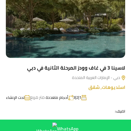
لاسينا 3 في غاف وودز المرحلة الثانية في دبي
دبي - الإمارات العربية المتحدة
استديوهات
,
شقق
متر مربع
1|2|3
أحجام متعددة
تحت الإنشاء
اضيف:
WhatsApp