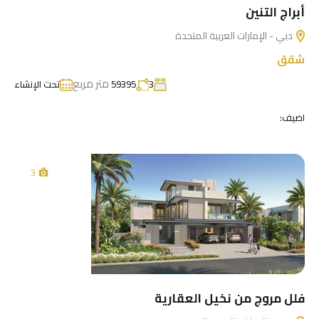
أبراج التنين
دبي - الإمارات العربية المتحدة
شقق
متر مربع
3
59395
تحت الإنشاء
اضيف:
3
فلل مروج من نخيل العقارية