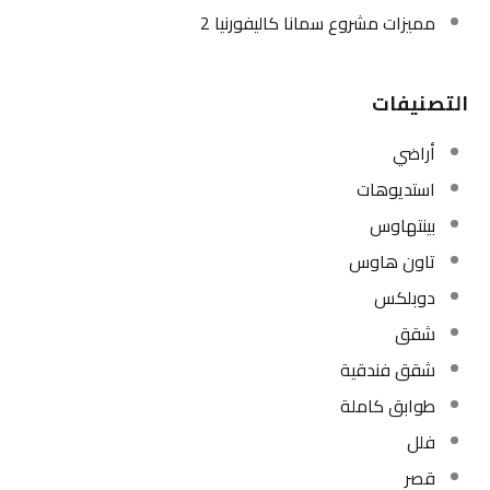
مميزات مشروع سمانا كاليفورنيا 2
التصنيفات
أراضي
استديوهات
بينتهاوس
تاون هاوس
دوبلكس
شقق
شقق فندقية
طوابق كاملة
فلل
قصر