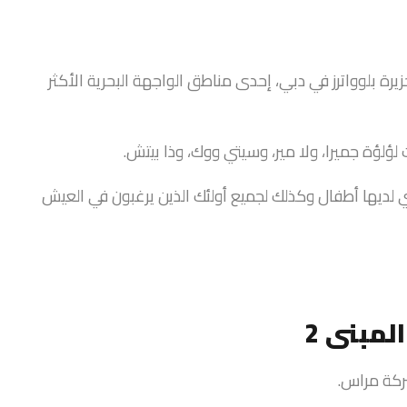
روع سكني يقع في جزيرة بلوواترز في دبي، إحدى مناطق الواجهة البحرية الأكثر
لؤة جميرا، ولا مير، وسيتي ووك، وذا بيتش.
 التي لديها أطفال وكذلك لجميع أولئك الذين يرغبون في العيش
لمبنى 2