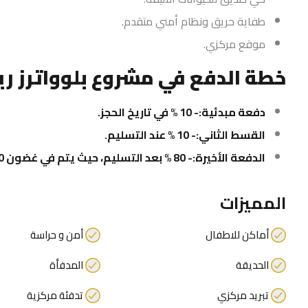
طفاية حريق ونظام أمني متقدم.
موقع مركزي.
خطة الدفع في مشروع بلوواترز ريز
دفعة مبدئية:- 10 % في تاريخ الحجز.
القسط الثاني:- 10 % عند التسليم.
الدفعة الأخيرة:- 80 % بعد التسليم، حيث يتم في غضون 60 شهرًا.
المميزات
أماكن للاطفال
أمن و حراسة
الحديقة
المدفأة
تبريد مركزي
تدفئة مركزية