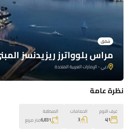
شقق
مراس بلوواترز ريزيدنسز المبنى
دبي - الإمارات العربية المتحدة
نظرة عامة
غرف النوم
الحمامات
المنطقة
3
1|4
6,831
متر مربع