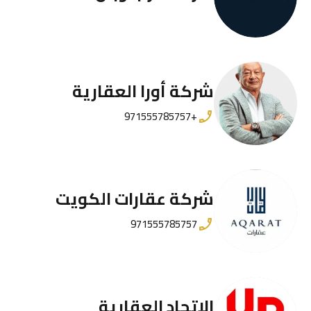
شركة أورا العقارية
+971555785757
شركة عقارات الكويت
971555785757
الاتحاد العقارية