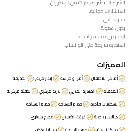
الشراء المباشر للعقارات من المطورين.
استشارات مجانبة.
حجز مجاني.
بدون عمولة.
الحجز فى دقيقة واحدة.
استجابة سريعة على الواتساب.
المميزات
أماكن للاطفال
أمن و حراسة
إنذار حريق
الحديقة
المدفأة
المسرح المنزلي
تبريد مركزي
تدفئة مركزية
تشطيبات فاخرة
حمام السباحة
حمام السباحة
صالات رياضية
غرفة الغسيل
مخرج طوارئ
مراكز تسوق
مسار الدراجة
مسار الركض