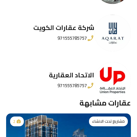
شركة عقارات الكويت
971555785757
الاتحاد العقارية
971555785757
عقارات مشابهة
مشاريع تحت الانشاء
2