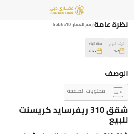
نظرة عامة
|
رقم العقار:
Sobha10
غرف النوم
سنة البناء
1،2
2027
الوصف
محتويات الصفحة
شقق 310 ريفرسايد كريسنت
للبيع