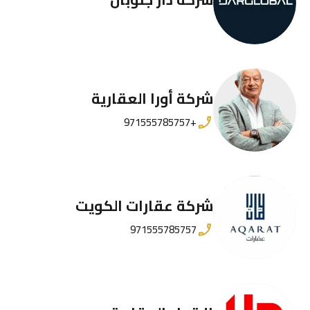
شركة أورا العقارية
+971555785757
شركة عقارات الكويت
971555785757