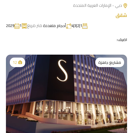
دبي - الإمارات العربية المتحدة
شقق
متر مربع
1|2|3|4
أحجام متعددة
1
2029
اضيف:
مشاريع جاهزة
12