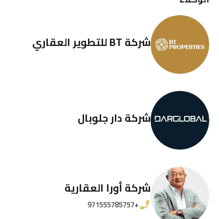
شركة BT للتطوير العقاري
شركة دار جلوبال
شركة أورا العقارية
+971555785757