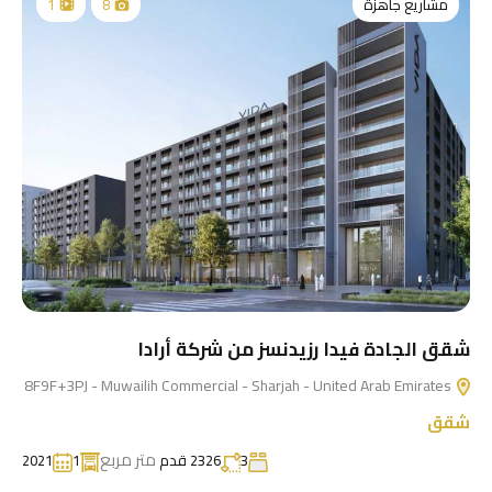
مشاريع جاهزة
1
8
شقق الجادة فيدا رزيدنسز من شركة أرادا
8F9F+3PJ - Muwailih Commercial - Sharjah - United Arab Emirates
شقق
متر مربع
3
2326 قدم
1
2021