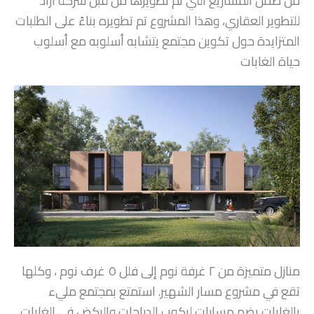
من ضمن المشاريع التي تم تطويرها من قبل شركة أراد
للتطوير العقاري، وهذا المشروع تم تطويره بناءً على الطلبات
المتزايدة حول تكوين مجتمع يتشابه أسلوبه مع أسلوب
حياة الغابات
منازل متميزة من ۲ غرفة نوم إلى فلل ٥ غرف نوم ، وكلها
تقع في مشروع مسار الشهير. استمتع بمجتمع مليء
بالغابات يضم مسارات لركوب الدراجات والركض في الغابات