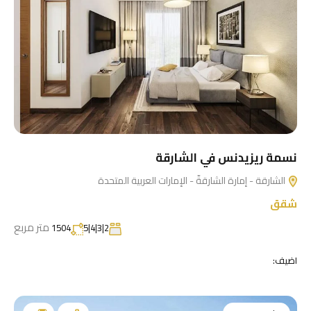
نسمة ريزيدنس في الشارقة
الشارقة - إمارة الشارقةّ - الإمارات العربية المتحدة
شقق
متر مربع
1504
2|3|4|5
اضيف: