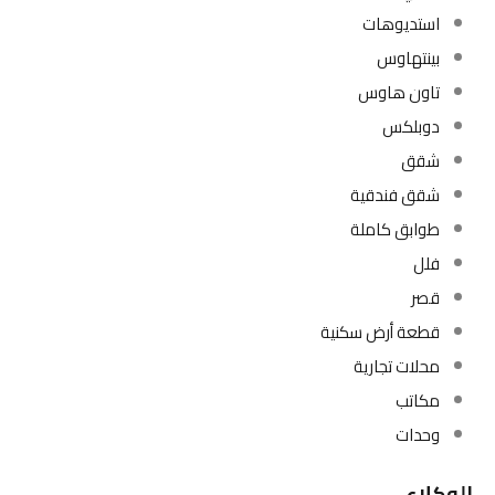
استديوهات
بينتهاوس
تاون هاوس
دوبلكس
شقق
شقق فندقية
طوابق كاملة
فلل
قصر
قطعة أرض سكنية
محلات تجارية
مكاتب
وحدات
الوكلاء