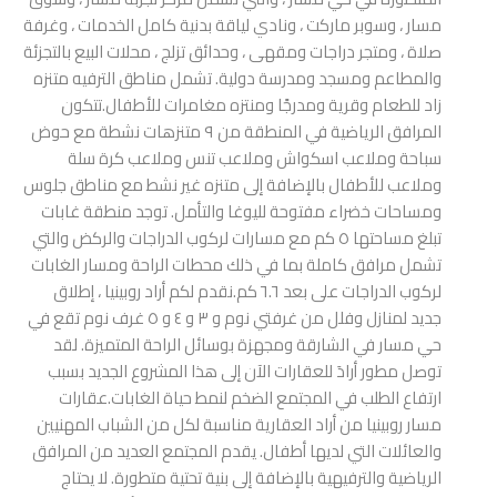
مسار ، وسوبر ماركت ، ونادي لياقة بدنية كامل الخدمات ، وغرفة
صلاة ، ومتجر دراجات ومقهى ، وحدائق تزلج ، محلات البيع بالتجزئة
والمطاعم ومسجد ومدرسة دولية. تشمل مناطق الترفيه متنزه
زاد للطعام وقرية ومدرجًا ومنتزه مغامرات للأطفال.تتكون
المرافق الرياضية في المنطقة من ۹ متنزهات نشطة مع حوض
سباحة وملاعب اسكواش وملاعب تنس وملاعب كرة سلة
وملاعب للأطفال بالإضافة إلى متنزه غير نشط مع مناطق جلوس
ومساحات خضراء مفتوحة لليوغا والتأمل. توجد منطقة غابات
تبلغ مساحتها ٥ كم مع مسارات لركوب الدراجات والركض والتي
تشمل مرافق كاملة بما في ذلك محطات الراحة ومسار الغابات
لركوب الدراجات على بعد ٦.٦ كم.نقدم لكم أراد روبينيا ، إطلاق
جديد لمنازل وفلل من غرفتي نوم و ۳ و ٤ و ٥ غرف نوم تقع في
حي مسار في الشارقة ومجهزة بوسائل الراحة المتميزة. لقد
توصل مطور أرادَ للعقارات الآن إلى هذا المشروع الجديد بسبب
ارتفاع الطلب في المجتمع الضخم لنمط حياة الغابات.عقارات
مسار روبينيا من أراد العقارية مناسبة لكل من الشباب المهنيين
والعائلات التي لديها أطفال. يقدم المجتمع العديد من المرافق
الرياضية والترفيهية بالإضافة إلى بنية تحتية متطورة. لا يحتاج