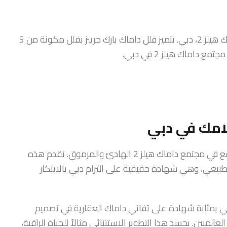
مشروع بارك جرينز من داماك العقارية هو مجمع فلل في داماك هيلز 2، دبي. تتميز فلل داماك بارك جرينز بفلل مكونة من 5
اماك هيلز 2 في دبي.
لامك في دبي
فلل بارك جرينز هي مشروع سكني رائع من داماك العقارية، يقع في مجتمع داماك هيلز 2 الهادئ والمرموق. تقدم هذه
الطبيعي، وهي شهادة حقيقية على التزام دبي بالابتكار
وهي بمثابة شهادة على تفاني داماك العقارية في تصميم
الميين. يجسد هذا التطوير الاستثنائي مثالاً للحياة الراقية،