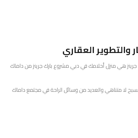
ر والتطوير العقاري
جرينز هي منزل أحلامك في دبي مشروع بارك جرينز من داماك
ينز بفلل مكونة من 5 غرف نوم مع مسبح لا متناهي والعديد من وسائل الراحة في مجتمع داماك