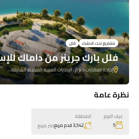
مشاريع تحت الانشاء
فلل
فلل بارك جرينز من داماك للإس
إجادة للعقارات ذ م م ، الإمارات العربية المتحدة، الشارقة.
نظرة عامة
غرف النوم
المنطقة
5
3,542 قدم مربع
متر مربع