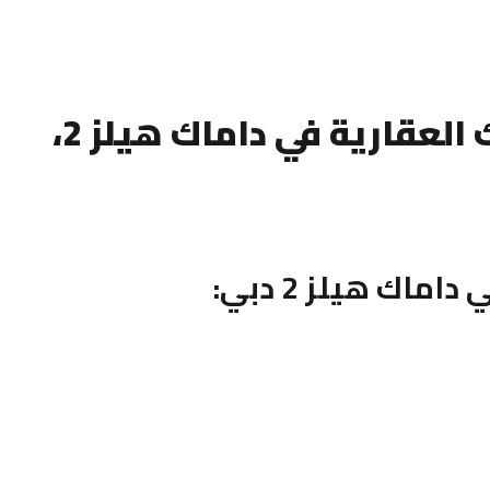
فلل بارك جرينز للبيع من داماك العقارية في داماك هيلز 2،
اك هيلز 2 دبي: