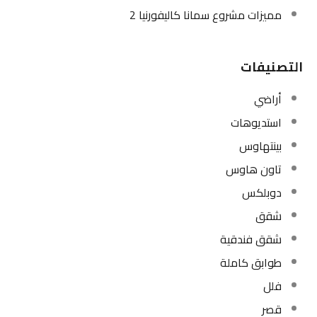
مميزات مشروع سمانا كاليفورنيا 2
التصنيفات
أراضي
استديوهات
بينتهاوس
تاون هاوس
دوبلكس
شقق
شقق فندقية
طوابق كاملة
فلل
قصر