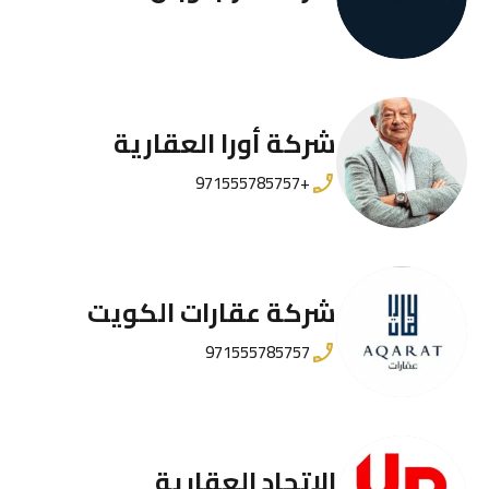
شركة أورا العقارية
+971555785757
شركة عقارات الكويت
971555785757
الاتحاد العقارية