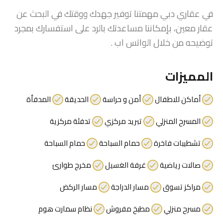
في عقاري دبي مهمتنا توفير جهدك ووقتك في البحث عن
عقار معين، بإمكاننا مساعدتك بالرد على استفسارك بمجرد
توضيحه من خلال الواتس اب .
المميزات
أماكن للاطفال
أمن و حراسة
الحديقة
المدفأة
المسرح المنزلي
تبريد مركزي
تدفئة مركزية
تشطيبات فاخرة
حمام السباحة
حمام السباحة
صالات رياضية
غرفة الغسيل
مخرج طوارئ
مراكز تسوق
مسار الدراجة
مسار الركض
مسرح منزلي
مطبخ مفروش
نظام سمارت هوم