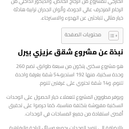
الخارجي للمشروع من الزجاج الخالص، والديكور الداخلي من
الرخام المزخرف عالي الجودة، وألوان الجدران ترابية هادئة
خيار مثالي للباحثين عن الهدوء والاسترخاء.
محتويات الصفحة
نبذة عن مشروع شقق عزيزي بيرل
هو مشروع سكني يتكون من سبعة طوابق، تضم 260
وحدة سكنية، منها 192 استديو،54 شقة بغرفة واحدة
للنوم، و14 شقة تحتوي على غرفتين للنوم.
ويوفر مطورون المشروع للعملاء خيار الحصول على الوحدات
السكنية مفروشة بتكلفة مناسبة، كما حرصوا على تحقيق
أقصى استفادة من جميع المساحات في الوحدات.
بالإضافة إلى تزويد الوحدات بجميع وسائل الراحة والرفاهية.