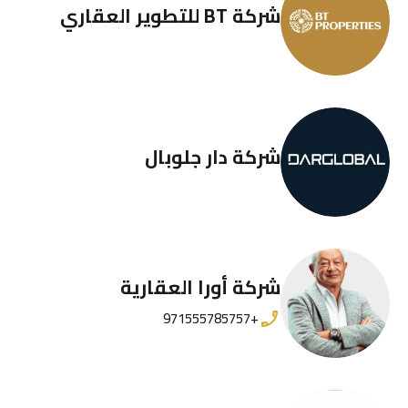
شركة BT للتطوير العقاري
شركة دار جلوبال
شركة أورا العقارية
+971555785757