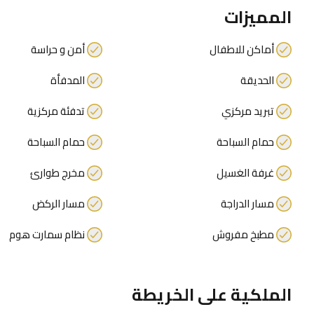
المميزات
أماكن للاطفال
أمن و حراسة
الحديقة
المدفأة
تبريد مركزي
تدفئة مركزية
حمام السباحة
حمام السباحة
غرفة الغسيل
مخرج طوارئ
مسار الدراجة
مسار الركض
مطبخ مفروش
نظام سمارت هوم
الملكية على الخريطة