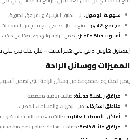
يقع بو موندي في تلال الغاف في موقع استراتيجي في
دبي
،
سهولة الوصول:
إلى الطرق الرئيسية والمرافق الحيوية.
مجتمع هادئ:
يتمتع بجمال طبيعي مع مزيج من المساحات ال
أسلوب حياة متميز:
يضمن الراحة والهدوء بعيدًا عن صخب ال
إلينغتون هاوس 3 في دبي هيلز استيت
–
فلل نخلة جبل علي 
المميزات ووسائل الراحة
يتميز المشروع بمجموعة من وسائل الراحة التي تضمن أسلوب ح
مرافق رياضية حديثة:
صالات رياضية مخصصة.
مناطق استرخاء:
مثل البحيرات والمساحات الخضراء.
أماكن للأنشطة العائلية:
صالات متعددة الاستخدامات ومسا
مرافق مائية خاصة:
حمامات سباحة وعناصر تصميمية مستوحا