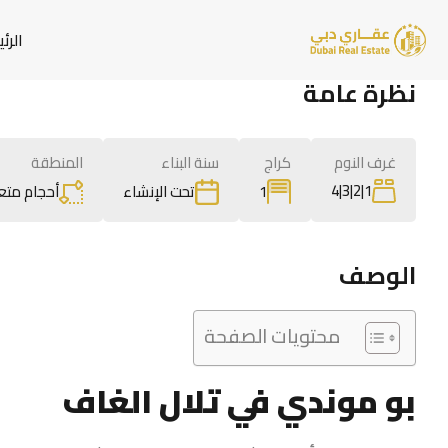
الرئ
نظرة عامة
غرف النوم
كراج
سنة البناء
المنطقة
1|2|3|4
1
أحجام متع
تحت الإنشاء
الوصف
محتويات الصفحة
بو موندي في تلال الغاف