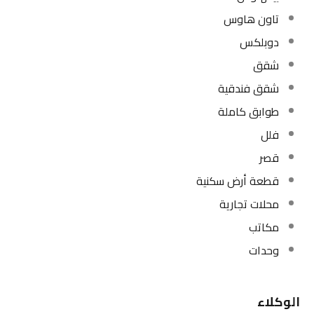
تاون هاوس
دوبلكس
شقق
شقق فندقية
طوابق كاملة
فلل
قصر
قطعة أرض سكنية
محلات تجارية
مكاتب
وحدات
الوكلاء