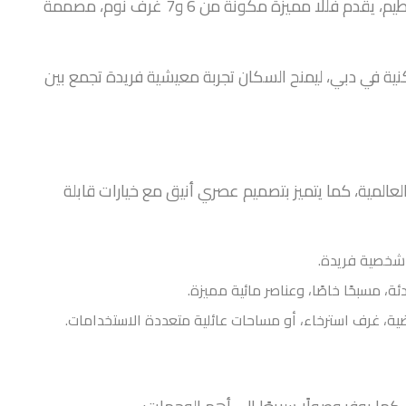
بو موندي هو أحدث مشروع سكني فاخر من شركة ماجد الفطيم، يقدم فللًا مميزة مكونة من 6 و7 غرف نوم، مصممة
نية في دبي، ليمنح السكان تجربة معيشية فريدة تجمع بين
عالمية، كما يتميز بتصميم عصري أنيق مع خيارات قابلة
شخصية فريدة.
ئة، مسبحًا خاصًا، وعناصر مائية مميزة.
ة، غرف استرخاء، أو مساحات عائلية متعددة الاستخدامات.