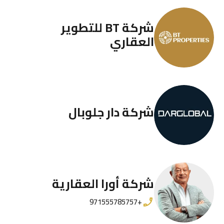
شركة BT للتطوير
العقاري
شركة دار جلوبال
شركة أورا العقارية
+971555785757