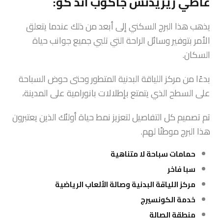
غاطي ريزيدنس جاكوب آند كو:
يذهب هذا البرج السكني إلى أبعد من ذلك عندما يتعلق
الأمر بتوفير وسائل الراحة التي تلبي جميع جوانب حياة
السكان.
بدءًا من مركز اللياقة البدنية المتطور وحتى حوض السباحة
على السطح الذي يتمتع بإطلالات بانورامية على المدينة،
تم تصميم كل التفاصيل لتعزيز نمط حياة أولئك الذين يعتبرون
هذا البرج موطنًا لهم.
حمامات سباحة لا متناهية
سبا فاخر
مركز اللياقة البدنية وصالة الألعاب الرياضية
خدمة الكونسيرج
منطقة الصالة