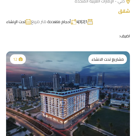
دبي - الإمارات العربية المتحدة
شقق
متر مربع
1|2|3|4
أحجام متعددة
تحت الإنشاء
اضيف:
مشاريع تحت الانشاء
12