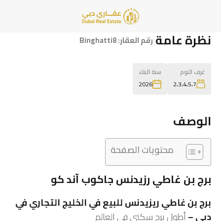
نظرة عامة
|
رقم العقار:
Binghatti8
غرف النوم
سنة البناء
2،3،4،5،7
2026
الوصف
محتويات الصفحة
برج بن غاطي رزيدنس جاكوب آند كو
برج بن غاطي ريزيدنس للبيع في الخليج التجاري في
دبي –
أطول برج سكني في العالم