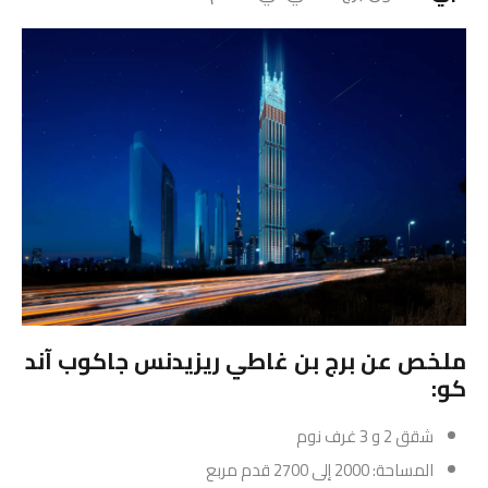
ملخص عن برج بن غاطي ريزيدنس جاكوب آند
كو:
شقق 2 و 3 غرف نوم
المساحة: 2000 إلى 2700 قدم مربع