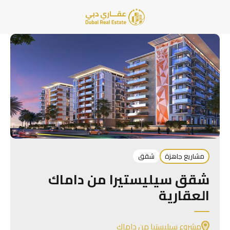
مشاريع جاهزة
شقق
شقق سيليستيرا من داماك
العقارية
مشروع سيليستيا من داماك