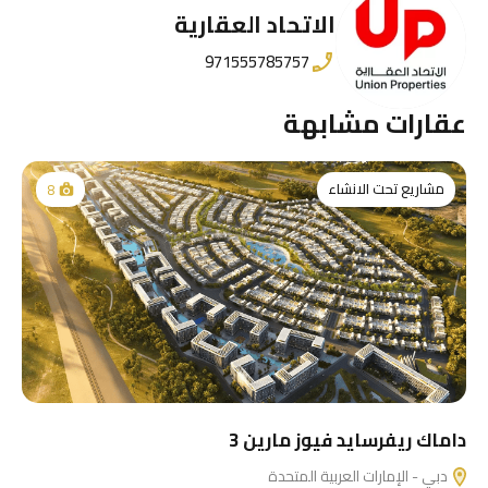
الاتحاد العقارية
971555785757
عقارات مشابهة
مشاريع تحت الانشاء
8
داماك ريفرسايد فيوز مارين 3
دبي - الإمارات العربية المتحدة