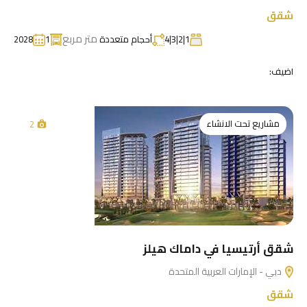
شقق
متر مربع
1|2|3|4
أحجام متعددة
1
2028
اضيف:
مشاريع تحت الانشاء
2
شقق أرتيسيا في داماك هيلز
دبي - الإمارات العربية المتحدة
شقق