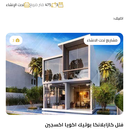
متر مربع
3
475
تحت الإنشاء
اضيف:
مشاريع تحت الانشاء
3
فلل كازابلانكا بوتيك اكويا اكسجين