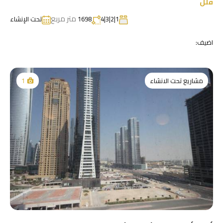
فلل
متر مربع
1|2|3|4
1698
تحت الإنشاء
اضيف:
مشاريع تحت الانشاء
1