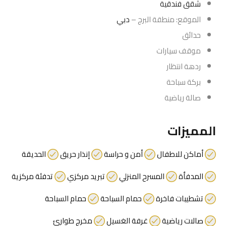
شقق فندقية
الموقع: منطقة البرج –
دبي
حدائق
موقف سيارات
ردهة انتظار
بركة سباحة
صالة رياضية
المميزات
أماكن للاطفال
أمن و حراسة
إنذار حريق
الحديقة
المدفأة
المسرح المنزلي
تبريد مركزي
تدفئة مركزية
تشطيبات فاخرة
حمام السباحة
حمام السباحة
صالات رياضية
غرفة الغسيل
مخرج طوارئ