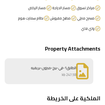
مراكز تسوق
مسار الدراجة
مسار الركض
مسرح منزلي
مطبخ مفروش
نظام سمارت هوم
واي فاي
Property Attachments
الطابق1-في-برج-ميزون-بريفيه
247.58 kb
الملكية على الخريطة