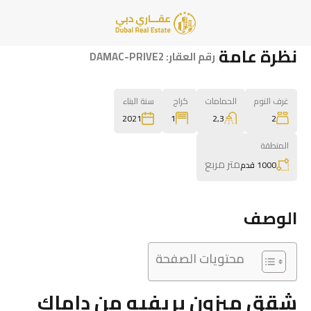
نظرة عامة
|
رقم العقار:
DAMAC-PRIVE2
غرف النوم
الحمامات
كراج
سنة البناء
1
2,3
2
2021
المنطقة
متر مربع
1000 قدم
الوصف
محتويات الصفحة
شقق ميزون بريفيه من داماك