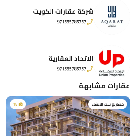
شركة عقارات الكويت
971555785757
الاتحاد العقارية
971555785757
عقارات مشابهة
مشاريع تحت الانشاء
18