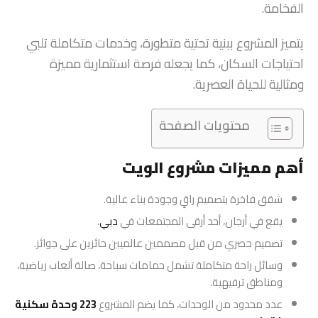
الفخامة.
يتميز المشروع ببنية تحتية متطورة، وخدمات متكاملة تلبي
احتياجات السكان، كما يجعله فرصة استثمارية مميزة
ومثالية للحياة العصرية.
محتويات الصفحة
أهم مميزات مشروع الويت
شقق فاخرة بتصميم راقٍ وجودة بناء عالية.
يقع في أرجان، أحد أرقى المجتمعات في
دبي
.
تصميم حصري من قبل مصممين عالميين حائزين على جوائز.
وسائل راحة متكاملة تشمل حمامات سباحة، صالة ألعاب رياضية،
ومناطق ترفيهية.
عدد محدود من الوحدات، كما يضم المشروع
223 وحدة سكنية