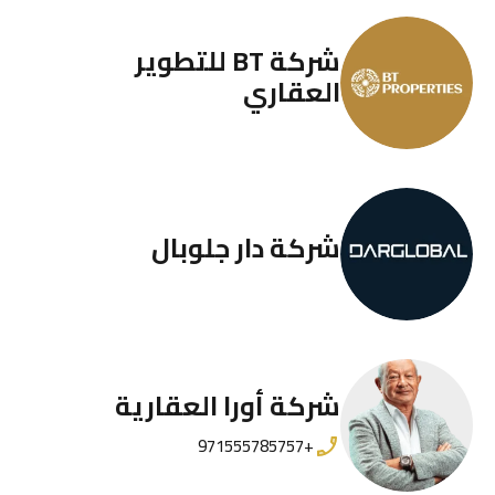
شركة BT للتطوير
العقاري
شركة دار جلوبال
شركة أورا العقارية
+971555785757