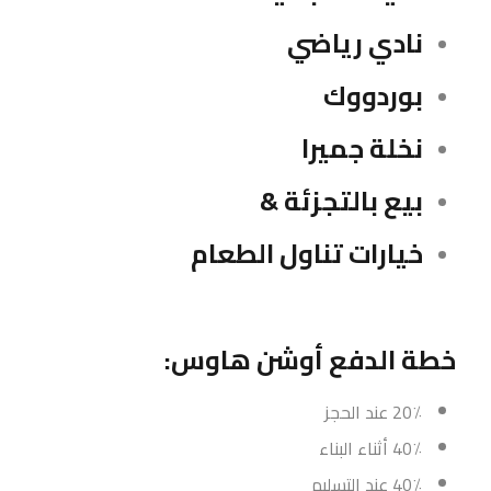
نادي رياضي
بوردووك
نخلة جميرا
بيع بالتجزئة &
خيارات تناول الطعام
خطة الدفع أوشن هاوس:
20٪ عند الحجز
40٪ أثناء البناء
40٪ عند التسليم