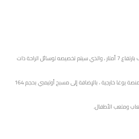
سيستمتع سكان أوشن هاوس بطابق أرضي مذهل مع سقف بارتفاع 7 أمتار ، والذي سيتم تخصيصه لوسائل الراحة ذات
وهي تشمل غرفة اجتماعات ، وصالة لوبي ، وغرفة سينما ، ومنصة يوغا خارجية ، بالإضافة إلى مسبح أوليمبي بحجم 164
عاب وملعب الأطفال.