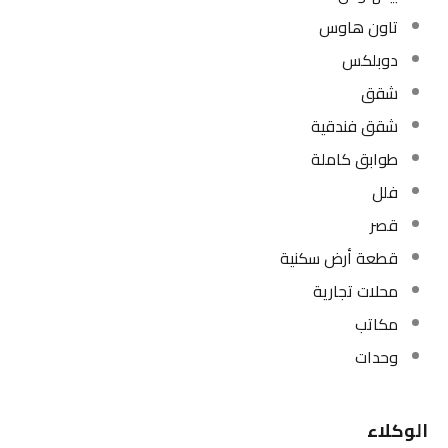
تاون هاوس
دوبلكس
شقق
شقق فندقية
طوابق كاملة
فلل
قصر
قطعة أرض سكنية
محلات تجارية
مكاتب
وحدات
الوكلاء