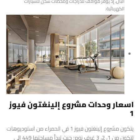
البال، إذ يوفر مواقف للدراجات ومحطات شحن للسيارات
الكهربائية.
اسعار وحدات مشروع إلينغتون فيوز
1
يتكون مشروع إلينغتون فيوز 1 في الحمراء من استوديوهات
تتكون من 1، 2، 3 غرف نوم؛ حيث تبدأ مساحتها 449 إلى