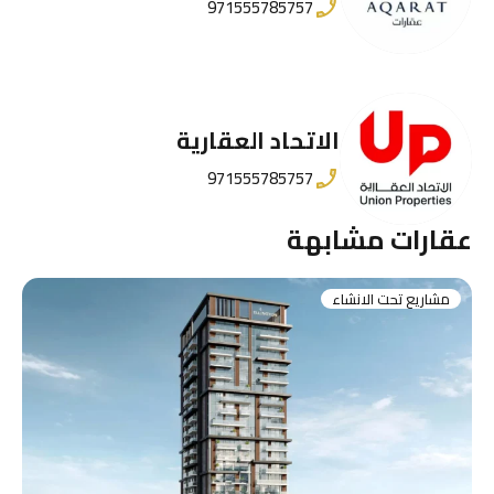
971555785757
الاتحاد العقارية
971555785757
عقارات مشابهة
مشاريع تحت الانشاء