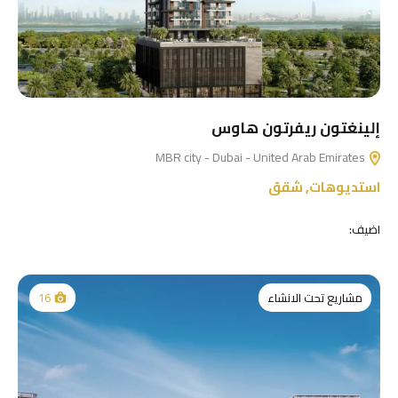
إلينغتون ريفرتون هاوس
MBR city - Dubai - United Arab Emirates
استديوهات
,
شقق
اضيف:
مشاريع تحت الانشاء
16