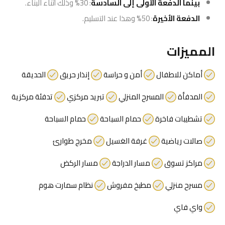
بينما الدفعة الأولى إلى السادسة
: 30% وذلك أثناء البناء.
الدفعة الأخيرة
: 50% وهذا عند التسليم.
المميزات
أماكن للاطفال
أمن و حراسة
إنذار حريق
الحديقة
المدفأة
المسرح المنزلي
تبريد مركزي
تدفئة مركزية
تشطيبات فاخرة
حمام السباحة
حمام السباحة
صالات رياضية
غرفة الغسيل
مخرج طوارئ
مراكز تسوق
مسار الدراجة
مسار الركض
مسرح منزلي
مطبخ مفروش
نظام سمارت هوم
واي فاي