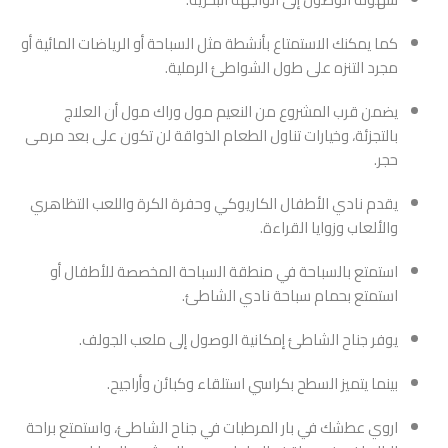
كما يمكنك الاستمتاع بأنشطة مثل السباحة أو الرياضات المائية أو
مجرد التنزه على طول الشواطئ الرملية.
يضمن قرب المشروع من النعيم مول وراك مول أن العلاج
بالتجزئة، وخيارات تناول الطعام الذواقة لن تكون على بعد مرمى
حجر.
يقدم نادي الأطفال الكاريوكي وحفرة الكرة واللعب التظاهري
والألعاب وزوايا القراءة.
استمتع بالسباحة في منطقة السباحة المخصصة للأطفال أو
استمتع بحمام سباحة نادي الشاطئ.
يوفر جناح الشاطئ إمكانية الوصول إلى ملعب الجولف.
بينما يتميز السطح بكراسي استلقاء وكبائن وأراجيح.
اروي عطشك في بار المرطبات في جناح الشاطئ، واستمتع براحة