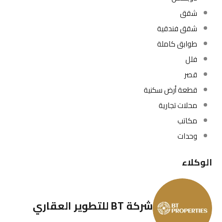
شقق
شقق فندقية
طوابق كاملة
فلل
قصر
قطعة أرض سكنية
محلات تجارية
مكاتب
وحدات
الوكلاء
شركة BT للتطوير العقاري