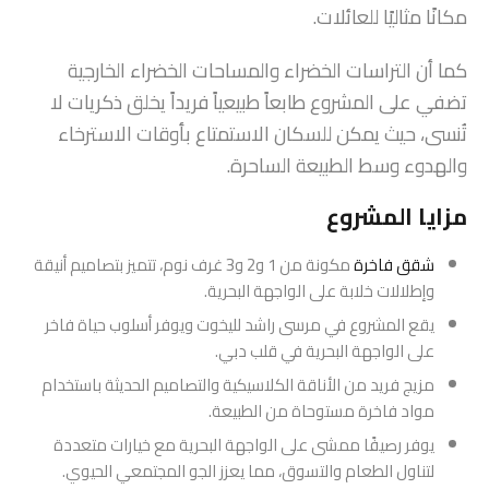
مكانًا مثاليًا للعائلات.
كما أن التراسات الخضراء والمساحات الخضراء الخارجية
تضفي على المشروع طابعاً طبيعياً فريداً يخلق ذكريات لا
تُنسى، حيث يمكن للسكان الاستمتاع بأوقات الاسترخاء
والهدوء وسط الطبيعة الساحرة.
مزايا المشروع
شقق فاخرة
مكونة من 1 و2 و3 غرف نوم، تتميز بتصاميم أنيقة
وإطلالات خلابة على الواجهة البحرية.
يقع المشروع في مرسى راشد لليخوت ويوفر أسلوب حياة فاخر
على الواجهة البحرية في قلب دبي.
مزيج فريد من الأناقة الكلاسيكية والتصاميم الحديثة باستخدام
مواد فاخرة مستوحاة من الطبيعة.
يوفر رصيفًا ممشى على الواجهة البحرية مع خيارات متعددة
لتناول الطعام والتسوق، مما يعزز الجو المجتمعي الحيوي.