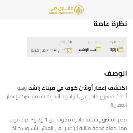
نظرة عامة
غرف النوم
سنة البناء
المنطقة
متر مربع
1|2|3
تحت الإنشاء
أحجام متعددة
الوصف
اكتشف
إعمار أوشن كوف في ميناء راشد
، وهو
أحدث مشروع فاخر على الواجهة البحرية تقدمه شركة إعمار
العقارية.
يضم المشروع شققاً فاخرة مكونة من 1 و2 و3 غرف نوم،
مما يجعله وجهة مثالية للراغبين في العيش بأسلوب حياة