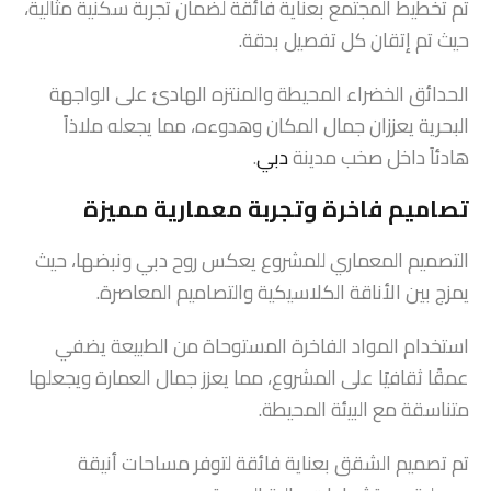
تم تخطيط المجتمع بعناية فائقة لضمان تجربة سكنية مثالية،
حيث تم إتقان كل تفصيل بدقة.
الحدائق الخضراء المحيطة والمنتزه الهادئ على الواجهة
البحرية يعززان جمال المكان وهدوءه، مما يجعله ملاذاً
هادئاً داخل صخب مدينة
دبي
.
تصاميم فاخرة وتجربة معمارية مميزة
التصميم المعماري للمشروع يعكس روح دبي ونبضها، حيث
يمزج بين الأناقة الكلاسيكية والتصاميم المعاصرة.
استخدام المواد الفاخرة المستوحاة من الطبيعة يضفي
عمقًا ثقافيًا على المشروع، مما يعزز جمال العمارة ويجعلها
متناسقة مع البيئة المحيطة.
تم تصميم الشقق بعناية فائقة لتوفر مساحات أنيقة