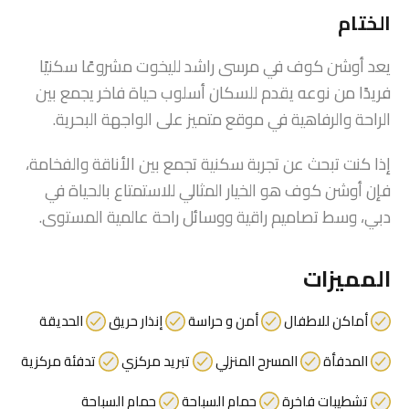
الختام
يعد أوشن كوف في مرسى راشد لليخوت مشروعًا سكنيًا
فريدًا من نوعه يقدم للسكان أسلوب حياة فاخر يجمع بين
الراحة والرفاهية في موقع متميز على الواجهة البحرية.
إذا كنت تبحث عن تجربة سكنية تجمع بين الأناقة والفخامة،
فإن أوشن كوف هو الخيار المثالي للاستمتاع بالحياة في
دبي، وسط تصاميم راقية ووسائل راحة عالمية المستوى.
المميزات
أماكن للاطفال
أمن و حراسة
إنذار حريق
الحديقة
المدفأة
المسرح المنزلي
تبريد مركزي
تدفئة مركزية
تشطيبات فاخرة
حمام السباحة
حمام السباحة