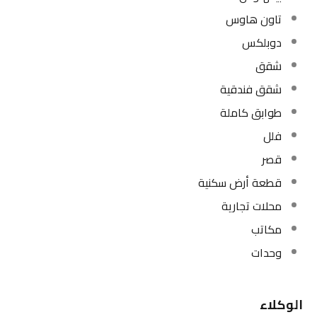
تاون هاوس
دوبلكس
شقق
شقق فندقية
طوابق كاملة
فلل
قصر
قطعة أرض سكنية
محلات تجارية
مكاتب
وحدات
الوكلاء