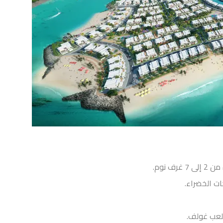
رف نوم.
ت الخضراء.
لعب غولف.