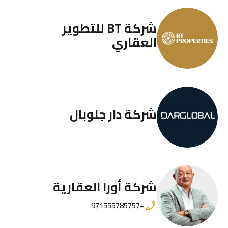
شركة BT للتطوير
العقاري
شركة دار جلوبال
شركة أورا العقارية
+971555785757