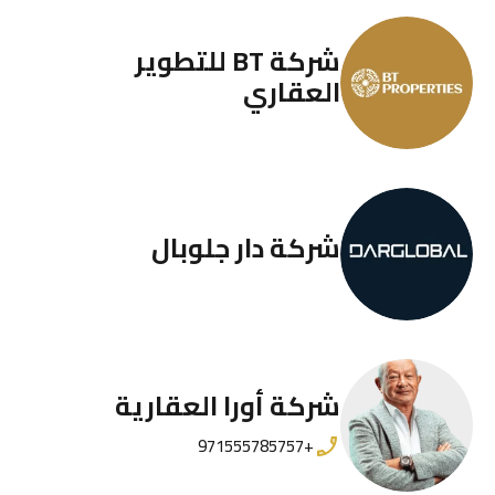
شركة BT للتطوير
العقاري
شركة دار جلوبال
شركة أورا العقارية
+971555785757