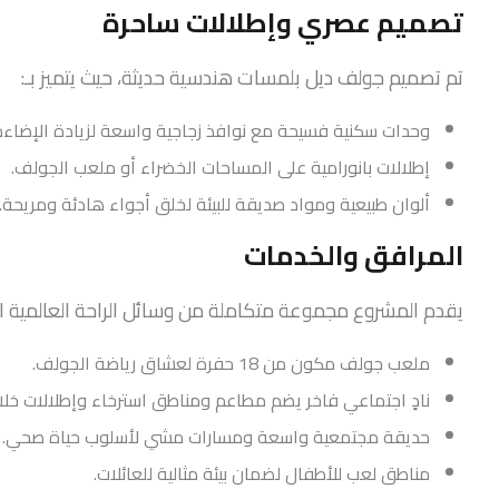
تصميم عصري وإطلالات ساحرة
تم تصميم جولف ديل بلمسات هندسية حديثة، حيث يتميز بـ:
وحدات سكنية فسيحة مع نوافذ زجاجية واسعة لزيادة الإضاءة 
إطلالات بانورامية على المساحات الخضراء أو ملعب الجولف.
ألوان طبيعية ومواد صديقة للبيئة لخلق أجواء هادئة ومريحة.
المرافق والخدمات
يقدم المشروع مجموعة متكاملة من وسائل الراحة العالمية الت
ملعب جولف مكون من 18 حفرة لعشاق رياضة الجولف.
نادٍ اجتماعي فاخر يضم مطاعم ومناطق استرخاء وإطلالات خلاب
حديقة مجتمعية واسعة ومسارات مشي لأسلوب حياة صحي.
مناطق لعب للأطفال لضمان بيئة مثالية للعائلات.