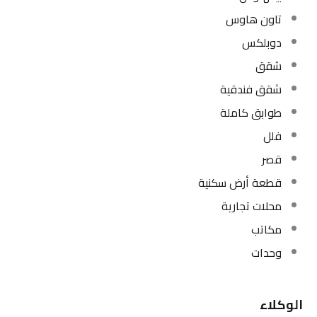
تاون هاوس
دوبلكس
شقق
شقق فندقية
طوابق كاملة
فلل
قصر
قطعة أرض سكنية
محلات تجارية
مكاتب
وحدات
الوكلاء